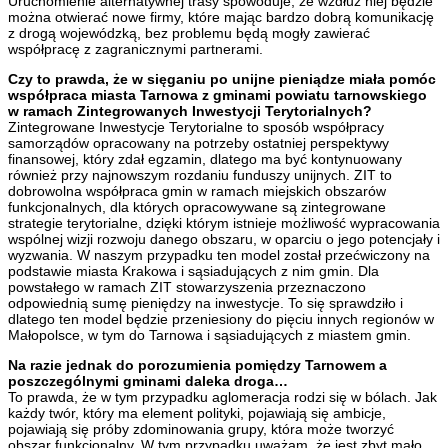
Uruchomienie alternatywnej trasy spowoduje, że wzdłuż niej będzie
można otwierać nowe firmy, które mając bardzo dobrą komunikację
z drogą wojewódzką, bez problemu będą mogły zawierać
współpracę z zagranicznymi partnerami.
Czy to prawda, że w sięganiu po unijne pieniądze miała pomóc
współpraca miasta Tarnowa z gminami powiatu tarnowskiego
w ramach Zintegrowanych Inwestycji Terytorialnych?
Zintegrowane Inwestycje Terytorialne to sposób współpracy
samorządów opracowany na potrzeby ostatniej perspektywy
finansowej, który zdał egzamin, dlatego ma być kontynuowany
również przy najnowszym rozdaniu funduszy unijnych. ZIT to
dobrowolna współpraca gmin w ramach miejskich obszarów
funkcjonalnych, dla których opracowywane są zintegrowane
strategie terytorialne, dzięki którym istnieje możliwość wypracowania
wspólnej wizji rozwoju danego obszaru, w oparciu o jego potencjały i
wyzwania. W naszym przypadku ten model został przećwiczony na
podstawie miasta Krakowa i sąsiadujących z nim gmin. Dla
powstałego w ramach ZIT stowarzyszenia przeznaczono
odpowiednią sumę pieniędzy na inwestycje. To się sprawdziło i
dlatego ten model będzie przeniesiony do pięciu innych regionów w
Małopolsce, w tym do Tarnowa i sąsiadujących z miastem gmin.
Na razie jednak do porozumienia pomiędzy Tarnowem a
poszczególnymi gminami daleka droga…
To prawda, że w tym przypadku aglomeracja rodzi się w bólach. Jak
każdy twór, który ma element polityki, pojawiają się ambicje,
pojawiają się próby zdominowania grupy, która może tworzyć
obszar funkcjonalny. W tym przypadku uważam, że jest zbyt mało