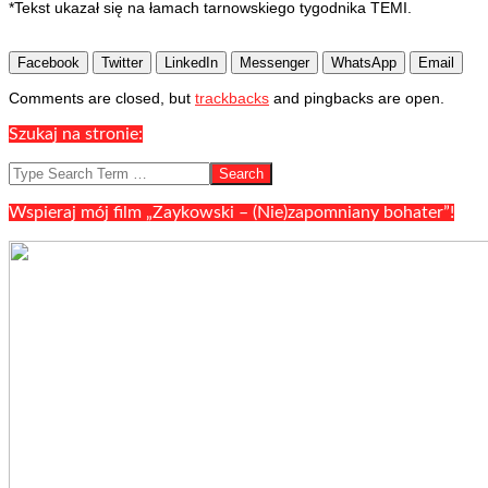
*Tekst ukazał się na łamach tarnowskiego tygodnika TEMI.
Facebook
Twitter
LinkedIn
Messenger
WhatsApp
Email
2021-
Comments are closed, but
trackbacks
and pingbacks are open.
06-
29
Szukaj na stronie:
Search
Wspieraj mój film „Zaykowski – (Nie)zapomniany bohater”!