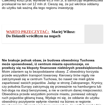
Całkowity koszt prac wyniesie 63,5 mln zł, a samorząd województwa
przekazał na ten cel 12 mln zł. Cieszę się, że już wkrótce oddamy
do użytku tak ważną dla tego regionu inwestycję.
WARTO PRZECZYTAĆ:
Maciej Wilusz:
Do Holandii wróciłbym na nogach
Nie brakuje jednak obaw, że budowa obwodnicy Tuchowa
może spowodować, iż centrum miasta opustoszeje, co
przełoży się na kłopoty finansowe niektórych przedsiębiorców.
Moim zdaniem są to bezpodstawne obawy. Z obwodnicy korzysta
przede wszystkim transport towarowy. Kierowcy tirów nigdy nie
zatrzymywali się w centrum Tuchowa, bo nawet nie mieli gdzie
zaparkować swoich pojazdów. Jadąc w stronę Zakopanego, Krynicy,
czy południa Europy zatrzymują się przeważnie na hamburgera lub
hot-doga na stacji benzynowej, a nie w centrum danej miejscowości.
Obwodnica przede wszystkim pomoże miastu, ponieważ odciąży
ruch pojazdów główną trasą. Wydaje mi się, że oddanie do użytku
obwodnicy pozytywnie wpłynie również na biznes w regionie.