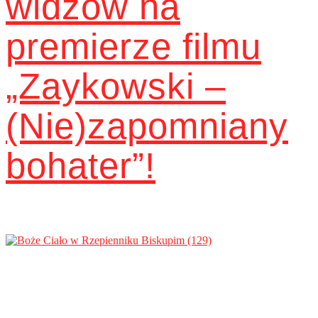
widzów na
premierze filmu
„Zaykowski –
(Nie)zapomniany
bohater”!