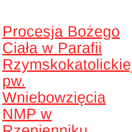
Procesja Bożego
Ciała w Parafii
Rzymskokatolickie
pw.
Wniebowzięcia
NMP w
Rzepienniku