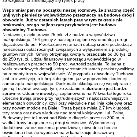
ze względu na zmieniający się rynek pracy.
Wspomniał pan na początku naszej rozmowy, że znaczną część
unijnych pieniędzy województwo przeznaczy na budowę dróg i
obwodnic. Już w ostatnich latach prac w tym zakresie nie
brakowało, czego najlepszym przykładem jest budowa
obwodnicy Tuchowa.
Niedawno, dzięki prawie 25 mln zł z budżetu województwa
małopolskiego, 164 gminy z naszego regionu wyremontują drogi
dojazdowe do pól. Przekazane w ramach dotacji środki pochodzą z
należności i opłat rocznych związanych z wyłączeniem z produkcji
gruntów rolnych. Gminy otrzymają kwotę w przedziale od 30 tys. zł
do 250 tys. zł. Udział finansowy samorządu wojewódzkiego w
realizowanych pracach to 50 proc. wartości zadania. To jedna z
wielu rekordowych dotacji, którą w ostatnich latach przekazywaliśmy
na remonty tras w województwie. W przypadku obwodnicy Tuchowa
jest to inwestycja, o którą zabiegałem już w poprzedniej kadencji
samorządu małopolskiego. Doskonale układająca się współpraca z
gminą Tuchów, owocuje tym, że zadanie realizowane jest bardzo
sprawnie. Oddanie inwestycji zaplanowano na IV kwartał tego roku.
Obecnie trwają prace przy najtrudniejszych i najkosztowniejszych
elementach obwodnicy, czyli przy wiadukcie nad linią kolejową oraz
przy nowym moście na Białej. Trasa będzie miała 2,7 km długości,
trzy ronda oraz dwa wiadukty nad torami kolejowymi i ul. Polną.
Budowany jest też most nad Białą o długości przeszło 300 m, a
wzdłuż trasy urządzane są drogi serwisowe. Wykonane są
dodatkowe zabezpieczenia powodziowe, obwodnica będzie
oświetlona i będzie wyposażona w kanalizację deszczową.