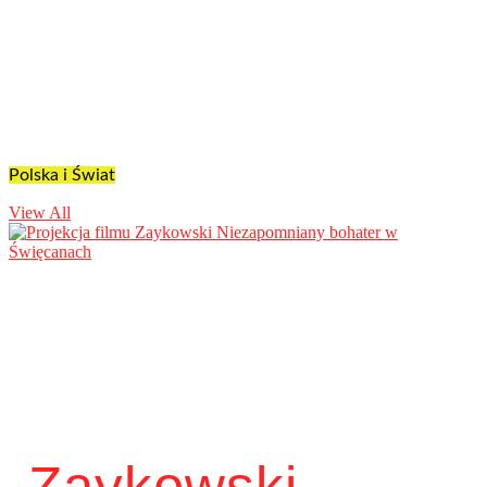
Polska i Świat
View All
„Zaykowski –