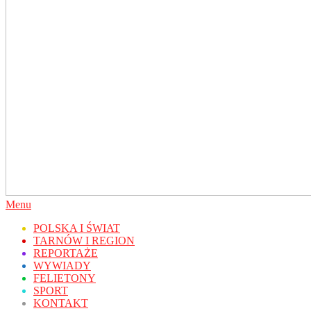
Secondary
Menu
Navigation
POLSKA I ŚWIAT
Menu
TARNÓW I REGION
REPORTAŻE
WYWIADY
FELIETONY
SPORT
KONTAKT