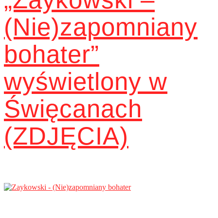
(Nie)zapomniany
bohater”
wyświetlony w
Święcanach
(ZDJĘCIA)