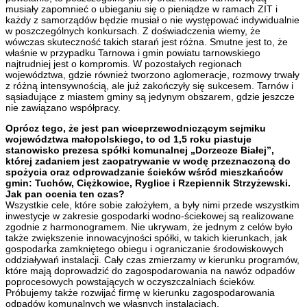
musiały zapomnieć o ubieganiu się o pieniądze w ramach ZIT i
każdy z samorządów będzie musiał o nie występować indywidualnie
w poszczególnych konkursach. Z doświadczenia wiemy, że
wówczas skuteczność takich starań jest różna. Smutne jest to, że
właśnie w przypadku Tarnowa i gmin powiatu tarnowskiego
najtrudniej jest o kompromis. W pozostałych regionach
województwa, gdzie również tworzono aglomeracje, rozmowy trwały
z różną intensywnością, ale już zakończyły się sukcesem. Tarnów i
sąsiadujące z miastem gminy są jedynym obszarem, gdzie jeszcze
nie zawiązano współpracy.
Oprócz tego, że jest pan wiceprzewodniczącym sejmiku
województwa małopolskiego, to od 1,5 roku piastuje
stanowisko prezesa spółki komunalnej „Dorzecze Białej”,
której zadaniem jest zaopatrywanie w wodę przeznaczoną do
spożycia oraz odprowadzanie ścieków wśród mieszkańców
gmin: Tuchów, Ciężkowice, Ryglice i Rzepiennik Strzyżewski.
Jak pan ocenia ten czas?
Wszystkie cele, które sobie założyłem, a były nimi przede wszystkim
inwestycje w zakresie gospodarki wodno-ściekowej są realizowane
zgodnie z harmonogramem. Nie ukrywam, że jednym z celów było
także zwiększenie innowacyjności spółki, w takich kierunkach, jak
gospodarka zamkniętego obiegu i ograniczanie środowiskowych
oddziaływań instalacji. Cały czas zmierzamy w kierunku programów,
które mają doprowadzić do zagospodarowania na nawóz odpadów
poprocesowych powstających w oczyszczalniach ścieków.
Próbujemy także rozwijać firmę w kierunku zagospodarowania
odpadów komunalnych we własnych instalacjach.