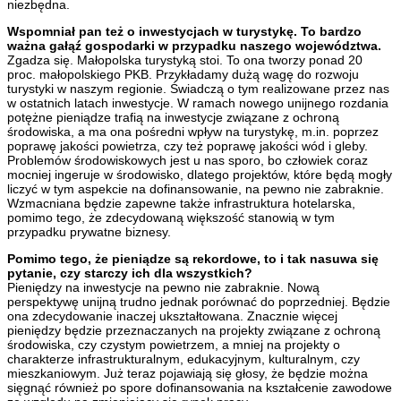
niezbędna.
Wspomniał pan też o inwestycjach w turystykę. To bardzo
ważna gałąź gospodarki w przypadku naszego województwa.
Zgadza się. Małopolska turystyką stoi. To ona tworzy ponad 20
proc. małopolskiego PKB. Przykładamy dużą wagę do rozwoju
turystyki w naszym regionie. Świadczą o tym realizowane przez nas
w ostatnich latach inwestycje. W ramach nowego unijnego rozdania
potężne pieniądze trafią na inwestycje związane z ochroną
środowiska, a ma ona pośredni wpływ na turystykę, m.in. poprzez
poprawę jakości powietrza, czy też poprawę jakości wód i gleby.
Problemów środowiskowych jest u nas sporo, bo człowiek coraz
mocniej ingeruje w środowisko, dlatego projektów, które będą mogły
liczyć w tym aspekcie na dofinansowanie, na pewno nie zabraknie.
Wzmacniana będzie zapewne także infrastruktura hotelarska,
pomimo tego, że zdecydowaną większość stanowią w tym
przypadku prywatne biznesy.
Pomimo tego, że pieniądze są rekordowe, to i tak nasuwa się
pytanie, czy starczy ich dla wszystkich?
Pieniędzy na inwestycje na pewno nie zabraknie. Nową
perspektywę unijną trudno jednak porównać do poprzedniej. Będzie
ona zdecydowanie inaczej ukształtowana. Znacznie więcej
pieniędzy będzie przeznaczanych na projekty związane z ochroną
środowiska, czy czystym powietrzem, a mniej na projekty o
charakterze infrastrukturalnym, edukacyjnym, kulturalnym, czy
mieszkaniowym. Już teraz pojawiają się głosy, że będzie można
sięgnąć również po spore dofinansowania na kształcenie zawodowe