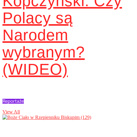
Kopczyński: Czy
Polacy są
Narodem
wybranym?
(WIDEO)
Reportaże
View All