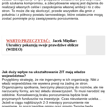
prób szukania kompromisu, a zdecydowanie więcej jest dążenia do
realizacji własnych celów i zaspokojenia własnej ambicji i to z obu
stron. To może źle się skończyć, przede wszystkim dla gmin z
południa i z północy powiatu tarnowskiego, które ostatecznie mogą
zostać pominięte przy zawiązywaniu porozumienia.
WARTO PRZECZYTAĆ:
Jacek Międlar:
Ukraińcy pokazują swoje prawdziwe oblicze
(WIDEO)
Jak duży wpływ na ukształtowanie ZIT mają władze
województwa?
Przyjęliśmy strategię, że nie ingerujemy w ich organizację. Nikt z
władz województwa nie wywiera presji na żadną ze stron.
Organizujemy spotkania, tworzymy płaszczyznę do rozmów, ale nie
narzucamy formy, ani też składu stowarzyszeń. To musi narodzić się
oddolnie. Konsekwencją braku porozumienia będzie brak
przyznanych funduszów na inwestycje. Czas nieustannie ucieka…
Jeżeli w ciągu najbliższych 2-3 miesięcy porozumienie nie
powstanie, to poszczególne gminy oraz miasto Tarnów będą