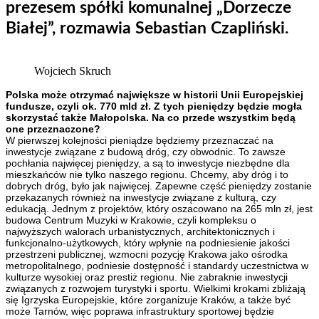
prezesem spółki komunalnej „Dorzecze
Białej”, rozmawia Sebastian Czapliński.
Wojciech Skruch
Polska może otrzymać największe w historii Unii Europejskiej
fundusze, czyli ok. 770 mld zł. Z tych pieniędzy będzie mogła
skorzystać także Małopolska. Na co przede wszystkim będą
one przeznaczone?
W pierwszej kolejności pieniądze będziemy przeznaczać na
inwestycje związane z budową dróg, czy obwodnic. To zawsze
pochłania najwięcej pieniędzy, a są to inwestycje niezbędne dla
mieszkańców nie tylko naszego regionu. Chcemy, aby dróg i to
dobrych dróg, było jak najwięcej. Zapewne część pieniędzy zostanie
przekazanych również na inwestycje związane z kulturą, czy
edukacją. Jednym z projektów, który oszacowano na 265 mln zł, jest
budowa Centrum Muzyki w Krakowie, czyli kompleksu o
najwyższych walorach urbanistycznych, architektonicznych i
funkcjonalno-użytkowych, który wpłynie na podniesienie jakości
przestrzeni publicznej, wzmocni pozycję Krakowa jako ośrodka
metropolitalnego, podniesie dostępność i standardy uczestnictwa w
kulturze wysokiej oraz prestiż regionu. Nie zabraknie inwestycji
związanych z rozwojem turystyki i sportu. Wielkimi krokami zbliżają
się Igrzyska Europejskie, które zorganizuje Kraków, a także być
może Tarnów, więc poprawa infrastruktury sportowej będzie