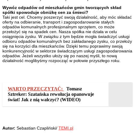
Wywóz odpadów od mieszkańców gmin tworzących skład
spółki spowoduje obniżkę cen za śmieci?
Taki jest cel. Chcemy poszerzyć swoją działalność, aby móc składać
oferty na odbieranie, transport i zagospodarowanie stałych
odpadów komunalnych profesjonalnym sprzętem, co może
przełożyć się na spadek cen. Nasza spółka nie działa w celu
osiągnięcia zysku. W związku z tym będzie mogła świadczyć usługi
odbioru odpadów komunalnych bez zakładanego zysku, co przełoży
się na korzyści dla mieszkańców. Dzięki temu poprawimy swoją
konkurencyjność w sektorze świadczącym usługi zagospodarowania
odpadów. Jeżeli wszystko ułoży się po naszej myśli, to nową
działalność moglibyśmy rozpocząć w połowie przyszłego roku.
WARTO PRZECZYTAĆ:
Tomasz
Sztreker: Szatańska rewolucja opanowuje
świat! Jak z nią walczyć? (WIDEO)
Autor:
Sebastian Czapliński/
TEMI.pl