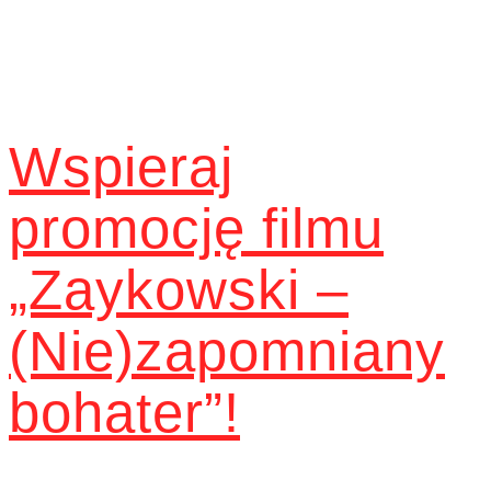
Wspieraj
promocję filmu
„Zaykowski –
(Nie)zapomniany
bohater”!