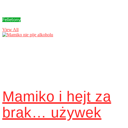
Felietony
View All
Mamiko i hejt za
brak… używek