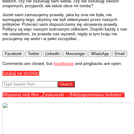
bliskich, czy nie oszukuję sam siebie, czy nie oszukuję swoich
znajomych, przyjaciół, ale także obce mi osoby?
Jeżeli sami zamazujemy prawdę, jaka by ona nie była, nie
wymagajmy tego, abyśmy nie byli okłamywani przez naszych
polityków. Przecież sami dopuszczamy się ukrywania prawdy.
Politycy są więc naszym lustrzanym odbiciem. Dopóki każdy z nas
nie uświadomi, że prawda nas wyzwoli, nigdy w tym kraju nie
poczujemy się wolni i w pełni szczęśliwi…
Facebook
Twitter
LinkedIn
Messenger
WhatsApp
Email
2023-
Comments are closed, but
trackbacks
and pingbacks are open.
04-
20
Szukaj na stronie:
Search
Wspieraj mój film „Zaykowski – (Nie)zapomniany bohater”!