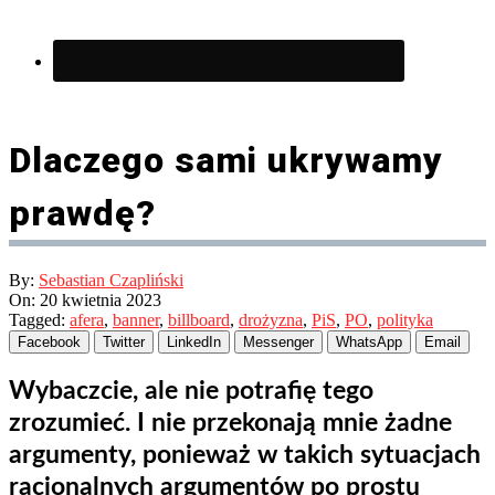
Dlaczego sami ukrywamy
prawdę?
By:
Sebastian Czapliński
On:
20 kwietnia 2023
Tagged:
afera
,
banner
,
billboard
,
drożyzna
,
PiS
,
PO
,
polityka
Facebook
Twitter
LinkedIn
Messenger
WhatsApp
Email
Wybaczcie, ale nie potrafię tego
zrozumieć. I nie przekonają mnie żadne
argumenty, ponieważ w takich sytuacjach
racjonalnych argumentów po prostu