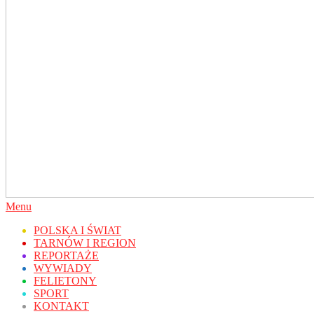
Secondary
Menu
Navigation
POLSKA I ŚWIAT
Menu
TARNÓW I REGION
REPORTAŻE
WYWIADY
FELIETONY
SPORT
KONTAKT