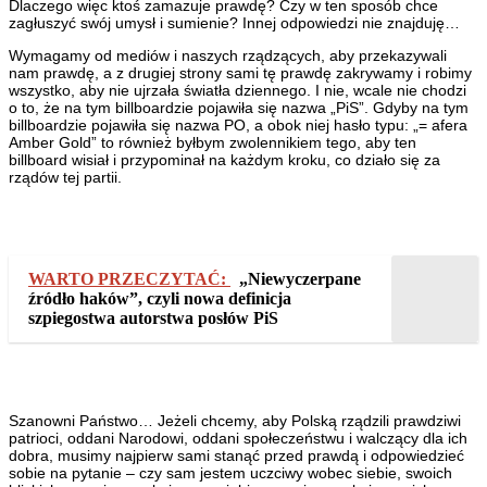
Dlaczego więc ktoś zamazuje prawdę? Czy w ten sposób chce
zagłuszyć swój umysł i sumienie? Innej odpowiedzi nie znajduję…
Wymagamy od mediów i naszych rządzących, aby przekazywali
nam prawdę, a z drugiej strony sami tę prawdę zakrywamy i robimy
wszystko, aby nie ujrzała światła dziennego. I nie, wcale nie chodzi
o to, że na tym billboardzie pojawiła się nazwa „PiS”. Gdyby na tym
billboardzie pojawiła się nazwa PO, a obok niej hasło typu: „= afera
Amber Gold” to również byłbym zwolennikiem tego, aby ten
billboard wisiał i przypominał na każdym kroku, co działo się za
rządów tej partii.
WARTO PRZECZYTAĆ:
„Niewyczerpane
źródło haków”, czyli nowa definicja
szpiegostwa autorstwa posłów PiS
Szanowni Państwo… Jeżeli chcemy, aby Polską rządzili prawdziwi
patrioci, oddani Narodowi, oddani społeczeństwu i walczący dla ich
dobra, musimy najpierw sami stanąć przed prawdą i odpowiedzieć
sobie na pytanie – czy sam jestem uczciwy wobec siebie, swoich