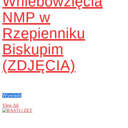
Wniebowzięcia
NMP w
Rzepienniku
Biskupim
(ZDJĘCIA)
Wywiady
View All