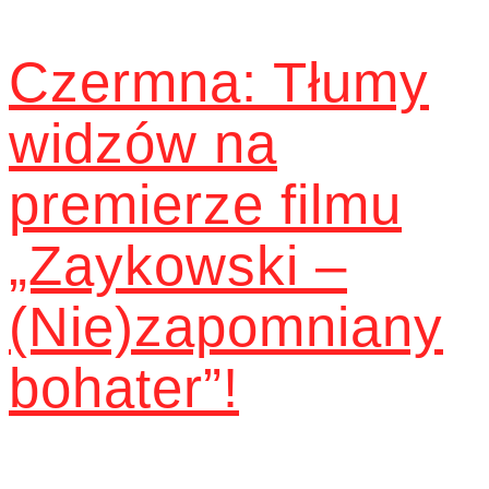
Czermna: Tłumy
widzów na
premierze filmu
„Zaykowski –
(Nie)zapomniany
bohater”!