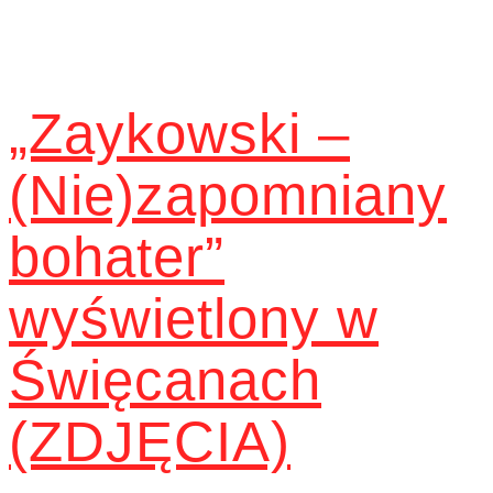
„Zaykowski –
(Nie)zapomniany
bohater”
wyświetlony w
Święcanach
(ZDJĘCIA)