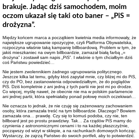
brakuje. Jadąc dziś samochodem, moim
oczom ukazał się taki oto baner – „PiS =
drożyzna”.
Między końcem marca a początkiem kwietnia media informowały, że
największe ugrupowanie opozycyjne, czyli Platforma Obywatelska,
rozpoczyna właśnie taką kampanię billboardową. Problem w tym, że
jakiś mieszkaniec na owym billboardzie, zamazał białą farbą „=
drożyna” i zostawił sam napis „PiS”. I właśnie o tym chciałbym dziś
coś Państwu powiedzieć…
Nie jestem zwolennikiem żadnego ugrupowania politycznego.
Jeszcze kilka lat temu, gdyby ktoś zapytał mnie, czy bliżej mi do PiS,
czy do PO, bez zastanowienia odpowiedziałbym, że do poglądów
PiS. Dziś kompletnie z ani jedną z tych partii nie jest mi po drodze.
Co więcej, myślę nawet, że obecnie nie ma w polskim parlamencie
ani jednej partii, która spełniałaby ponad połowę moich oczekiwań…
Nie oznacza to jednak, że nie czuję się zażenowany zachowaniem
osoby, która zamazała treść na tym billboardzie. Dlaczego? Bowiem
zamazała ona… prawdę. Czy się to komuś podoba, czy nie, ten
billboard jest po prostu prawdziwy. Tak… Za rządów PiS mamy do
czynienia z astronomicznymi cenami i to na każdej płaszczyźnie,
począwszy od wizyt w sklepie, a na rachunkach domowych kończąc.
Wystarczy, że zajrzą Państwo do swoich portfeli, aby to potwierdzić.