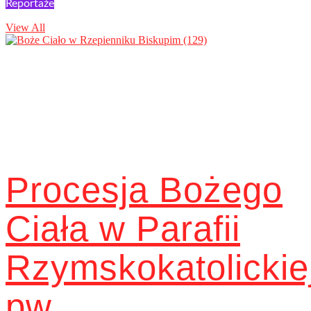
Reportaże
View All
Procesja Bożego
Ciała w Parafii
Rzymskokatolickie
pw.