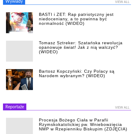
Wywiady
VIEW ALL
BASTI i ZET: Rap patriotyczny jest
niedoceniany, a to powinna być
normalność (WIDEO)
Tomasz Sztreker: Szatańska rewolucja
opanowuje świat! Jak z nią walczyć?
(WIDEO)
Bartosz Kopczyński: Czy Polacy są
Narodem wybranym? (WIDEO)
Reportaże
VIEW ALL
Procesja Bożego Ciała w Parafii
Rzymskokatolickiej pw. Wniebowzięcia
NMP w Rzepienniku Biskupim (ZDJĘCIA)