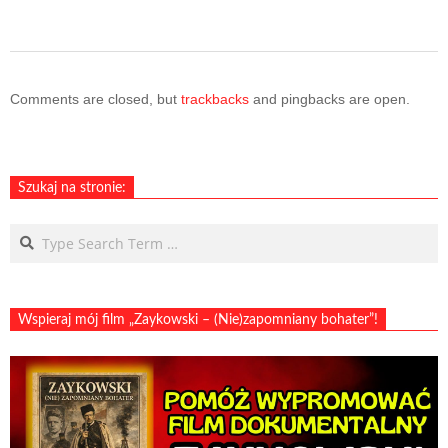
2025-
04-
Comments are closed, but
trackbacks
and pingbacks are open.
14
Szukaj na stronie:
Search
Wspieraj mój film „Zaykowski – (Nie)zapomniany bohater”!