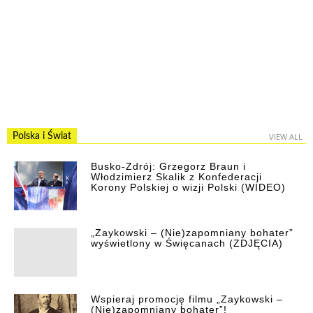
Polska i Świat
VIEW ALL
Busko-Zdrój: Grzegorz Braun i
Włodzimierz Skalik z Konfederacji
Korony Polskiej o wizji Polski (WIDEO)
„Zaykowski – (Nie)zapomniany bohater”
wyświetlony w Święcanach (ZDJĘCIA)
Wspieraj promocję filmu „Zaykowski –
(Nie)zapomniany bohater”!