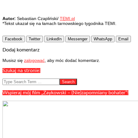
Autor:
Sebastian Czapliński/
TEMI.pl
*Tekst ukazał się na łamach tarnowskiego tygodnika TEMI.
Facebook
Twitter
LinkedIn
Messenger
WhatsApp
Email
2018-
11-
Dodaj komentarz
30
Musisz się
zalogować
, aby móc dodać komentarz.
Szukaj na stronie:
Search
Wspieraj mój film „Zaykowski – (Nie)zapomniany bohater”!