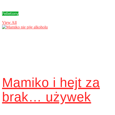
Felietony
View All
Mamiko i hejt za
brak… używek