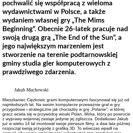
pochwalić się współpracą z wieloma
wydawnictwami w Polsce, a także
wydaniem własnej gry „The Mims
Beginning”. Obecnie 26-latek pracuje nad
swoją drugą grą „The End of the Sun”, a
jego największym marzeniem jest
stworzenie na terenie podtarnowskiej
gminy studia gier komputerowych z
prawdziwego zdarzenia.
Jakub Machowski
Mieszkaniec Ciężkowic grami komputerowymi fascynował się już od
najmłodszych lat. Na swoim komputerze przeważnie grał w gry
przygodowe i strategiczne jak chociażby w grę „Polanie”, w której
gracz wciela się w przywódcę wioski Polan, Mirka, który po powrocie
z wyprawy wojennej zastaje jedynie jej zgliszcza. Dodatkowo Jakub
już w wieku 14 lat montował swoje pierwsze filmy, a dwa lata później
rozpoczął swoją przygodę z grafiką 3D. To wówczas wpadł na