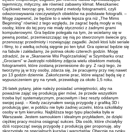
tajemniczy, mityczny, ale również zabawny klimat. Mieszkaniec
Ciężkowic tworząc grę, korzystał z metody fotogrametrii, czyli
odwzorowywania rzeczywistych obiektów na podstawie fotografii. –
Mogę zapewnić, że będzie to o wiele lepsza gra niż „The Mims
Beginning” również z tego względu, że zagrać będą mogły w nią
osoby, które do tej pory nie miały styczności z żadnymi grami
komputerowymi. Gra będzie polegała na tym, że wcielamy się w
pewną postać, przemieszczając się nią po stworzonym świecie gry,
przenosząc przedmioty i rozwiązując zagadki. Jeżeli ktoś lubi seriale
i filmy, to z wielką ochotą sięgnie po ten tytuł. Gra opierać będzie się
na fabule i zakładamy, że potrwa około czterech godzin. Mogę
zdradzić, że w „Skansenie Wsi Pogórzańskiej” w Szymbarku oraz
„Grociarni” w Jastrzębi robiliśmy zdjęcia wielu obiektom metodą
fotogrametrii, które zostaną przeniesione do gry. Z racji tego, że
tworzymy ją w trzy osoby, zdarza się, że pracujemy przy niej nawet
po 13 godzin dziennie. Zakończenie prac, które wiązać będą się z
wypuszczeniem gry na rynek, przewiduję za około 1,5 roku.
26-latek pytany, jakie należy posiadać umiejętności, aby na
poważnie zająć się produkcją gier mówi, że przede wszystkim
trzeba być systematycznym, pracowitym i bez reszty oddanym
swojej pasji. – Kiedy zaczynałem swoją przygodę z grafiką 3D i
produkcją gier, w pobliżu nie było żadnej uczelni, która szkoliłaby
osoby w tym kierunku. Najbliższa tego typu placówka była w
Warszawie. Jestem samoukiem i idealnym przykładem, że dzięki
ciężkiej pracy można osiągnąć sukces. Dla osób, które chciałyby
dziś rozpocząć swoją przygodę z produkcją gier proponuję, aby
skorzystały ze specjalnych kursów i warsztatów. Obecnie na rynku