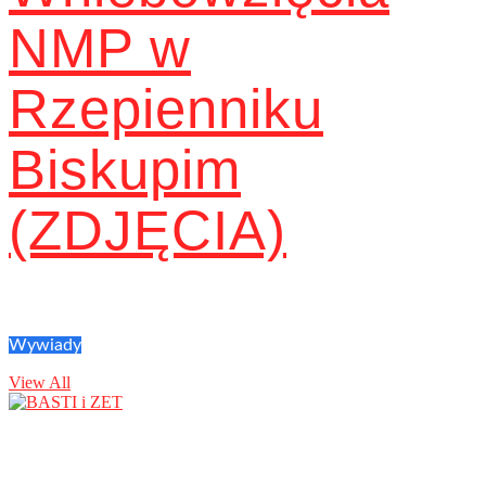
NMP w
Rzepienniku
Biskupim
(ZDJĘCIA)
Wywiady
View All