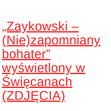
„Zaykowski –
(Nie)zapomniany
bohater”
wyświetlony w
Święcanach
(ZDJĘCIA)