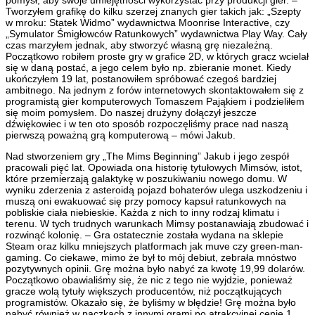
pomysł, aby swoje umiejętności wykorzystać przy produkcji gier. –
Tworzyłem grafikę do kilku szerzej znanych gier takich jak: „Szepty
w mroku: Statek Widmo” wydawnictwa Moonrise Interactive, czy
„Symulator Śmigłowców Ratunkowych” wydawnictwa Play Way. Cały
czas marzyłem jednak, aby stworzyć własną grę niezależną.
Początkowo robiłem proste gry w grafice 2D, w których gracz wcielał
się w daną postać, a jego celem było np. zbieranie monet. Kiedy
ukończyłem 19 lat, postanowiłem spróbować czegoś bardziej
ambitnego. Na jednym z forów internetowych skontaktowałem się z
programistą gier komputerowych Tomaszem Pająkiem i podzieliłem
się moim pomysłem. Do naszej drużyny dołączył jeszcze
dźwiękowiec i w ten oto sposób rozpoczęliśmy prace nad naszą
pierwszą poważną grą komputerową – mówi Jakub.
Nad stworzeniem gry „The Mims Beginning” Jakub i jego zespół
pracowali pięć lat. Opowiada ona historię tytułowych Mimsów, istot,
które przemierzają galaktykę w poszukiwaniu nowego domu. W
wyniku zderzenia z asteroidą pojazd bohaterów ulega uszkodzeniu i
muszą oni ewakuować się przy pomocy kapsuł ratunkowych na
pobliskie ciała niebieskie. Każda z nich to inny rodzaj klimatu i
terenu. W tych trudnych warunkach Mimsy postanawiają zbudować i
rozwinąć kolonię. – Gra ostatecznie została wydana na sklepie
Steam oraz kilku mniejszych platformach jak muve czy green-man-
gaming. Co ciekawe, mimo że był to mój debiut, zebrała mnóstwo
pozytywnych opinii. Grę można było nabyć za kwotę 19,99 dolarów.
Początkowo obawialiśmy się, że nic z tego nie wyjdzie, ponieważ
gracze wolą tytuły większych producentów, niż początkujących
programistów. Okazało się, że byliśmy w błędzie! Grę można było
nabyć również w paczkach z innymi grami po atrakcyjnej cenie 1