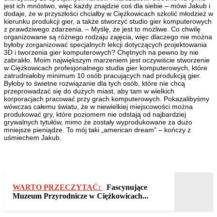
jest ich mnóstwo, więc każdy znajdzie coś dla siebie – mówi Jakub i
dodaje, że w przyszłości chciałby w Ciężkowicach szkolić młodzież w
kierunku produkcji gier, a także stworzyć studio gier komputerowych
z prawdziwego zdarzenia. – Myślę, że jest to możliwe. Co chwilę
organizowane są różnego rodzaju zajęcia, więc dlaczego nie można
byłoby zorganizować specjalnych lekcji dotyczących projektowania
3D i tworzenia gier komputerowych? Chętnych na pewno by nie
zabrakło. Moim największym marzeniem jest oczywiście stworzenie
w Ciężkowicach profesjonalnego studia gier komputerowych, które
zatrudniałoby minimum 10 osób pracujących nad produkcją gier.
Byłoby to świetne rozwiązanie dla tych osób, które nie chcą
przeprowadzać się do dużych miast, aby tam w wielkich
korporacjach pracować przy grach komputerowych. Pokazalibyśmy
wówczas całemu światu, że w niewielkiej miejscowości można
produkować gry, które poziomem nie odstają od najbardziej
grywalnych tytułów, mimo że zostały wyprodukowane za dużo
mniejsze pieniądze. To mój taki „american dream” – kończy z
uśmiechem Jakub.
WARTO PRZECZYTAĆ:
Fascynujące
Muzeum Przyrodnicze w Ciężkowicach...