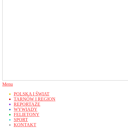
Secondary
Menu
Navigation
POLSKA I ŚWIAT
Menu
TARNÓW I REGION
REPORTAŻE
WYWIADY
FELIETONY
SPORT
KONTAKT