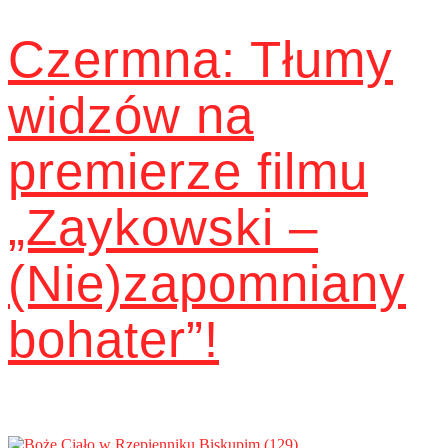
Czermna: Tłumy
widzów na
premierze filmu
„Zaykowski –
(Nie)zapomniany
bohater”!