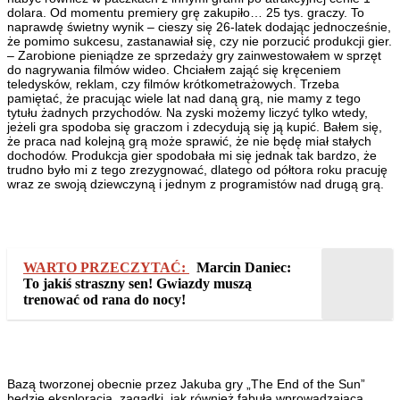
dolara. Od momentu premiery grę zakupiło… 25 tys. graczy. To
naprawdę świetny wynik – cieszy się 26-latek dodając jednocześnie,
że pomimo sukcesu, zastanawiał się, czy nie porzucić produkcji gier.
– Zarobione pieniądze ze sprzedaży gry zainwestowałem w sprzęt
do nagrywania filmów wideo. Chciałem zająć się kręceniem
teledysków, reklam, czy filmów krótkometrażowych. Trzeba
pamiętać, że pracując wiele lat nad daną grą, nie mamy z tego
tytułu żadnych przychodów. Na zyski możemy liczyć tylko wtedy,
jeżeli gra spodoba się graczom i zdecydują się ją kupić. Bałem się,
że praca nad kolejną grą może sprawić, że nie będę miał stałych
dochodów. Produkcja gier spodobała mi się jednak tak bardzo, że
trudno było mi z tego zrezygnować, dlatego od półtora roku pracuję
wraz ze swoją dziewczyną i jednym z programistów nad drugą grą.
WARTO PRZECZYTAĆ:
Marcin Daniec:
To jakiś straszny sen! Gwiazdy muszą
trenować od rana do nocy!
Bazą tworzonej obecnie przez Jakuba gry „The End of the Sun”
będzie eksploracja, zagadki, jak również fabuła wprowadzająca