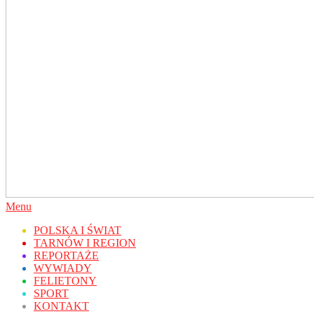
Secondary
Menu
Navigation
POLSKA I ŚWIAT
Menu
TARNÓW I REGION
REPORTAŻE
WYWIADY
FELIETONY
SPORT
KONTAKT