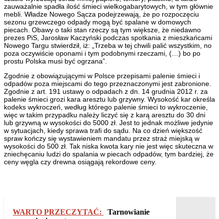
zauważalnie spadła ilość śmieci wielkogabarytowych, w tym głównie
mebli. Władze Nowego Sącza podejrzewają, że po rozpoczęciu
sezonu grzewczego odpady mogą być spalane w domowych
piecach. Obawy o taki stan rzeczy są tym większe, że niedawno
prezes PiS, Jarosław Kaczyński podczas spotkania z mieszkańcami
Nowego Targu stwierdził, iż: „Trzeba w tej chwili palić wszystkim, no
poza oczywiście oponami i tym podobnymi rzeczami, (…) bo po
prostu Polska musi być ogrzana”.
Zgodnie z obowiązującymi w Polsce przepisami palenie śmieci i
odpadów poza miejscami do tego przeznaczonymi jest zabronione.
Zgodnie z art. 191 ustawy o odpadach z dn. 14 grudnia 2012 r. za
palenie śmieci grozi kara aresztu lub grzywny. Wysokość kar określa
kodeks wykroczeń, według którego palenie śmieci to wykroczenie,
więc w takim przypadku należy liczyć się z karą aresztu do 30 dni
lub grzywną w wysokości do 5000 zł. Jest to jednak możliwe jedynie
w sytuacjach, kiedy sprawa trafi do sądu. Na co dzień większość
spraw kończy się wystawieniem mandatu przez straż miejską w
wysokości do 500 zł. Tak niska kwota kary nie jest więc skuteczna w
zniechęcaniu ludzi do spalania w piecach odpadów, tym bardziej, że
ceny węgla czy drewna osiągają rekordowe ceny.
WARTO PRZECZYTAĆ:
Tarnowianie