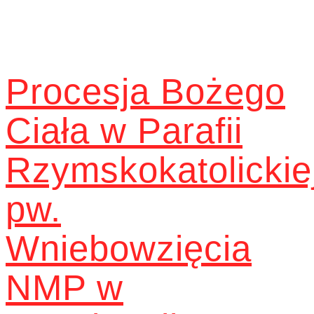
Procesja Bożego
Ciała w Parafii
Rzymskokatolickie
pw.
Wniebowzięcia
NMP w