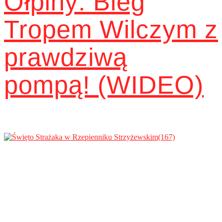
Ołpiny: Bieg
Tropem Wilczym z
prawdziwą
pompą! (WIDEO)