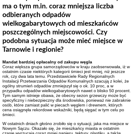
ma o tym m.in. coraz mniejsza liczba
odbieranych odpadów
wielkogabarytowych od mieszkańców
poszczególnych miejscowości.
Czy
podobna sytuacja może mieć miejsce w
Tarnowie i regionie?
Mandat bardziej opłacalny od zakupu węgla
Coraz większa grupa samorządowców w kraju zaobserwowała, iż w
ostatnim czasie niektórych kategorii śmieci jest mniej, niż jeszcze
rok, czy dwa lata temu. Przedstawiciele Rady Regionalnych
Instalacji Przetwarzania Odpadów Komunalnych szacują z kolei, że
ogólny strumień odpadów zmniejszył się o ok. 10 proc, a w
przypadku odpadów wielkogabarytowych nawet o blisko 50 procent.
Tym samym istnieje obawa, że obecny sezon grzewczy może być
specyficzny i niebezpieczny dla środowiska, ponieważ nie zabraknie
osób, które zamiast palić w piecach węglem i drewnem, których
cena osiągnęła rekordowe wskaźniki, będą sięgać w tym celu po
śmieci.
W ostatnich dniach głośno zrobiło się o sytuacji, jaka ma miejsce w
Nowym Sączu. Okazało się, że mieszkańcy miasta w ostatnim
czasie wyrzucają coraz mniej papieru, tektury, plastiku, a także