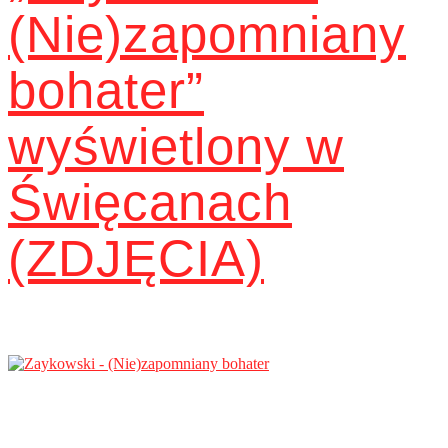
(Nie)zapomniany
bohater”
wyświetlony w
Święcanach
(ZDJĘCIA)