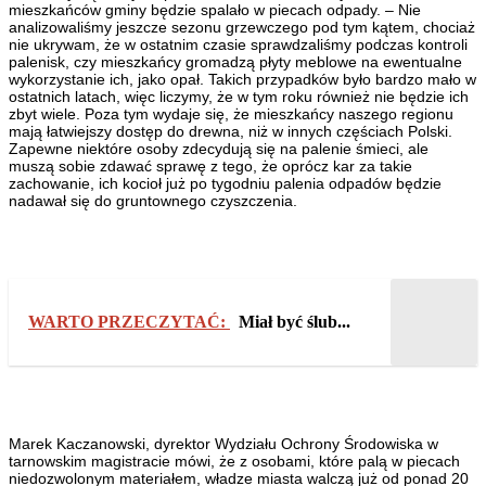
mieszkańców gminy będzie spalało w piecach odpady. – Nie
analizowaliśmy jeszcze sezonu grzewczego pod tym kątem, chociaż
nie ukrywam, że w ostatnim czasie sprawdzaliśmy podczas kontroli
palenisk, czy mieszkańcy gromadzą płyty meblowe na ewentualne
wykorzystanie ich, jako opał. Takich przypadków było bardzo mało w
ostatnich latach, więc liczymy, że w tym roku również nie będzie ich
zbyt wiele. Poza tym wydaje się, że mieszkańcy naszego regionu
mają łatwiejszy dostęp do drewna, niż w innych częściach Polski.
Zapewne niektóre osoby zdecydują się na palenie śmieci, ale
muszą sobie zdawać sprawę z tego, że oprócz kar za takie
zachowanie, ich kocioł już po tygodniu palenia odpadów będzie
nadawał się do gruntownego czyszczenia.
WARTO PRZECZYTAĆ:
Miał być ślub...
Marek Kaczanowski, dyrektor Wydziału Ochrony Środowiska w
tarnowskim magistracie mówi, że z osobami, które palą w piecach
niedozwolonym materiałem, władze miasta walczą już od ponad 20