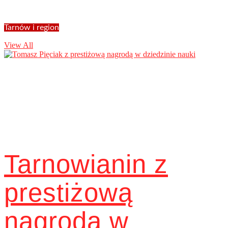
Tarnów i region
View All
Tarnowianin z
prestiżową
nagrodą w