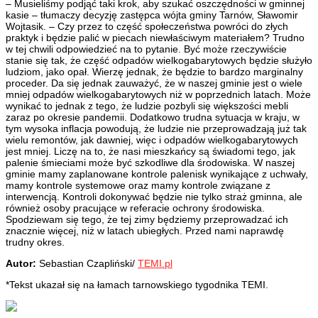
– Musieliśmy podjąć taki krok, aby szukać oszczędności w gminnej
kasie – tłumaczy decyzję zastępca wójta gminy Tarnów, Sławomir
Wojtasik. – Czy przez to część społeczeństwa powróci do złych
praktyk i będzie palić w piecach niewłaściwym materiałem? Trudno
w tej chwili odpowiedzieć na to pytanie. Być może rzeczywiście
stanie się tak, że część odpadów wielkogabarytowych będzie służyło
ludziom, jako opał. Wierzę jednak, że będzie to bardzo marginalny
proceder. Da się jednak zauważyć, że w naszej gminie jest o wiele
mniej odpadów wielkogabarytowych niż w poprzednich latach. Może
wynikać to jednak z tego, że ludzie pozbyli się większości mebli
zaraz po okresie pandemii. Dodatkowo trudna sytuacja w kraju, w
tym wysoka inflacja powodują, że ludzie nie przeprowadzają już tak
wielu remontów, jak dawniej, więc i odpadów wielkogabarytowych
jest mniej. Liczę na to, że nasi mieszkańcy są świadomi tego, jak
palenie śmieciami może być szkodliwe dla środowiska. W naszej
gminie mamy zaplanowane kontrole palenisk wynikające z uchwały,
mamy kontrole systemowe oraz mamy kontrole związane z
interwencją. Kontroli dokonywać będzie nie tylko straż gminna, ale
również osoby pracujące w referacie ochrony środowiska.
Spodziewam się tego, że tej zimy będziemy przeprowadzać ich
znacznie więcej, niż w latach ubiegłych. Przed nami naprawdę
trudny okres.
Autor:
Sebastian Czapliński/
TEMI.pl
*Tekst ukazał się na łamach tarnowskiego tygodnika TEMI.