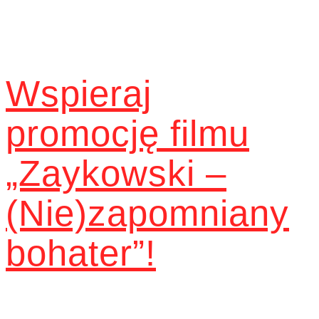
Wspieraj
promocję filmu
„Zaykowski –
(Nie)zapomniany
bohater”!