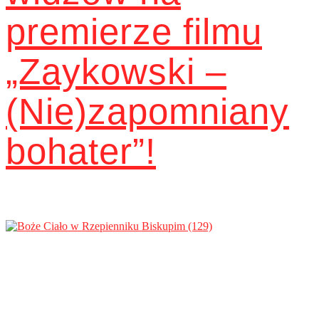
premierze filmu
„Zaykowski –
(Nie)zapomniany
bohater”!