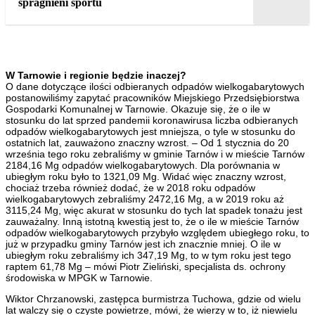
spragnieni sportu
W Tarnowie i regionie będzie inaczej?
O dane dotyczące ilości odbieranych odpadów wielkogabarytowych
postanowiliśmy zapytać pracowników Miejskiego Przedsiębiorstwa
Gospodarki Komunalnej w Tarnowie. Okazuje się, że o ile w
stosunku do lat sprzed pandemii koronawirusa liczba odbieranych
odpadów wielkogabarytowych jest mniejsza, o tyle w stosunku do
ostatnich lat, zauważono znaczny wzrost. – Od 1 stycznia do 20
września tego roku zebraliśmy w gminie Tarnów i w mieście Tarnów
2184,16 Mg odpadów wielkogabarytowych. Dla porównania w
ubiegłym roku było to 1321,09 Mg. Widać więc znaczny wzrost,
chociaż trzeba również dodać, że w 2018 roku odpadów
wielkogabarytowych zebraliśmy 2472,16 Mg, a w 2019 roku aż
3115,24 Mg, więc akurat w stosunku do tych lat spadek tonażu jest
zauważalny. Inną istotną kwestią jest to, że o ile w mieście Tarnów
odpadów wielkogabarytowych przybyło względem ubiegłego roku, to
już w przypadku gminy Tarnów jest ich znacznie mniej. O ile w
ubiegłym roku zebraliśmy ich 347,19 Mg, to w tym roku jest tego
raptem 61,78 Mg – mówi Piotr Zieliński, specjalista ds. ochrony
środowiska w MPGK w Tarnowie.
Wiktor Chrzanowski, zastępca burmistrza Tuchowa, gdzie od wielu
lat walczy się o czyste powietrze, mówi, że wierzy w to, iż niewielu