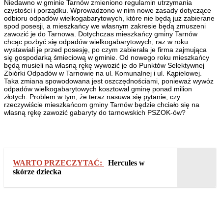
Niedawno w gminie Tarnów zmieniono regulamin utrzymania
czystości i porządku. Wprowadzono w nim nowe zasady dotyczące
odbioru odpadów wielkogabarytowych, które nie będą już zabierane
spod posesji, a mieszkańcy we własnym zakresie będą zmuszeni
zawozić je do Tarnowa. Dotychczas mieszkańcy gminy Tarnów
chcąc pozbyć się odpadów wielkogabarytowych, raz w roku
wystawiali je przed posesję, po czym zabierała je firma zajmująca
się gospodarką śmieciową w gminie. Od nowego roku mieszkańcy
będą musieli na własną rękę wywozić je do Punktów Selektywnej
Zbiórki Odpadów w Tarnowie na ul. Komunalnej i ul. Kąpielowej.
Taka zmiana spowodowana jest oszczędnościami, ponieważ wywóz
odpadów wielkogabarytowych kosztował gminę ponad milion
złotych. Problem w tym, że teraz nasuwa się pytanie, czy
rzeczywiście mieszkańcom gminy Tarnów będzie chciało się na
własną rękę zawozić gabaryty do tarnowskich PSZOK-ów?
WARTO PRZECZYTAĆ:
Hercules w
skórze dziecka