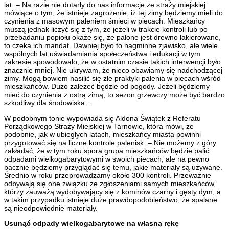
lat. – Na razie nie dotarły do nas informacje ze straży miejskiej
mówiące o tym, że istnieje zagrożenie, iż tej zimy będziemy mieli do
czynienia z masowym paleniem śmieci w piecach. Mieszkańcy
muszą jednak liczyć się z tym, że jeżeli w trakcie kontroli lub po
przebadaniu popiołu okaże się, że palone jest drewno lakierowane,
to czeka ich mandat. Dawniej było to nagminne zjawisko, ale wiele
wspólnych lat uświadamiania społeczeństwa i edukacji w tym
zakresie spowodowało, że w ostatnim czasie takich interwencji było
znacznie mniej. Nie ukrywam, że nieco obawiamy się nadchodzącej
zimy. Mogą bowiem nasilić się złe praktyki palenia w piecach wśród
mieszkańców. Dużo zależeć będzie od pogody. Jeżeli będziemy
mieć do czynienia z ostrą zimą, to sezon grzewczy może być bardzo
szkodliwy dla środowiska…
W podobnym tonie wypowiada się Aldona Świątek z Referatu
Porządkowego Straży Miejskiej w Tarnowie, która mówi, że
podobnie, jak w ubiegłych latach, mieszkańcy miasta powinni
przygotować się na liczne kontrole palenisk. – Nie możemy z góry
zakładać, że w tym roku spora grupa mieszkańców będzie palić
odpadami wielkogabarytowymi w swoich piecach, ale na pewno
bacznie będziemy przyglądać się temu, jakie materiały są używane.
Średnio w roku przeprowadzamy około 300 kontroli. Przeważnie
odbywają się one związku ze zgłoszeniami samych mieszkańców,
którzy zauważą wydobywający się z kominów czarny i gęsty dym, a
w takim przypadku istnieje duże prawdopodobieństwo, że spalane
są nieodpowiednie materiały.
Usunąć odpady wielkogabarytowe na własną rękę