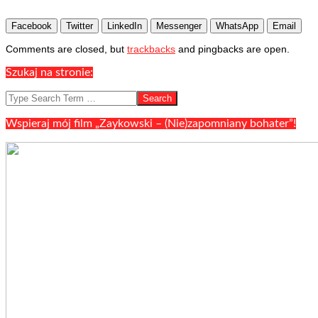
Facebook
Twitter
LinkedIn
Messenger
WhatsApp
Email
2022-
Comments are closed, but
trackbacks
and pingbacks are open.
10-
07
Szukaj na stronie:
Search
Wspieraj mój film „Zaykowski – (Nie)zapomniany bohater”!