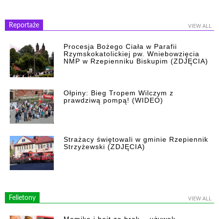
Reportaże
VIEW ALL
Procesja Bożego Ciała w Parafii
Rzymskokatolickiej pw. Wniebowzięcia
NMP w Rzepienniku Biskupim (ZDJĘCIA)
Ołpiny: Bieg Tropem Wilczym z
prawdziwą pompą! (WIDEO)
Strażacy świętowali w gminie Rzepiennik
Strzyżewski (ZDJĘCIA)
Felietony
VIEW ALL
Mamiko i hejt za brak… używek