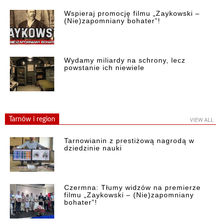
Wspieraj promocję filmu „Zaykowski –
(Nie)zapomniany bohater”!
Wydamy miliardy na schrony, lecz
powstanie ich niewiele
Tarnów i region
VIEW ALL
Tarnowianin z prestiżową nagrodą w
dziedzinie nauki
Czermna: Tłumy widzów na premierze
filmu „Zaykowski – (Nie)zapomniany
bohater”!