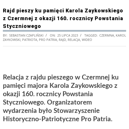
Rajd pieszy ku pamięci Karola Zaykowskiego
z Czermnej z okazji 160. rocznicy Powstania
Styczniowego
BY:
SEBASTIAN CZAPLIŃSKI
ON:
25 LIPCA 2023
TAGGED:
CZERMNA
,
KAROL
ZAYKOWSKI
,
PATRIOTA
,
PRO PATRIA
,
RAJD
,
RELACJA
,
WIDEO
Relacja z rajdu pieszego w Czermnej ku
pamięci majora Karola Zaykowskiego z
okazji 160. rocznicy Powstania
Styczniowego. Organizatorem
wydarzenia było Stowarzyszenie
Historyczno-Patriotyczne Pro Patria.