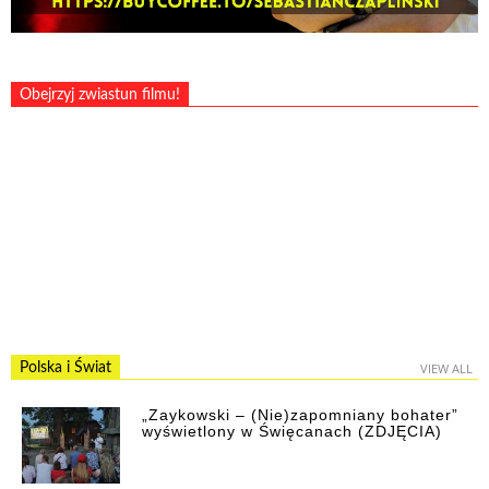
Obejrzyj zwiastun filmu!
Polska i Świat
VIEW ALL
„Zaykowski – (Nie)zapomniany bohater”
wyświetlony w Święcanach (ZDJĘCIA)