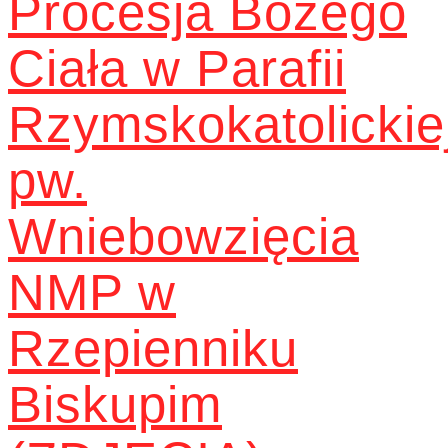
Procesja Bożego
Ciała w Parafii
Rzymskokatolickie
pw.
Wniebowzięcia
NMP w
Rzepienniku
Biskupim