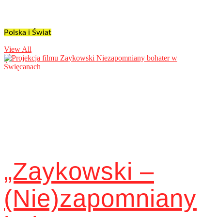
Polska i Świat
View All
„Zaykowski –
(Nie)zapomniany