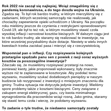
Rok 2022 nie zaczął się najlepiej. Wciąż zmagaliśmy się z
pandemią koronawirusa, a do tego doszła wojna na Ukrainie.
Zgadza się. To był rok bardzo trudny, w którym mierzyliśmy się z
zadaniami, których wcześniej samorządy nie realizowały, jak
chociażby zapewnienie opieki uchodźcom z Ukrainy. Na początku
roku mieliśmy jeszcze do czynienia z restrykcjami spowodowanymi
Covid-19, ale był to też rok, w którym musieliśmy stawić czoła
wysokiej inflacji i wzrostowi kosztów bieżących. W dalszym ciągu jest
to rok bardzo trudny, ale staramy się realizować te inwestycje, na
które wcześniej pozyskaliśmy duże dotacje. Niestety w wielu innych
kwestiach trzeba zaciskać pasa i mierzyć się z rzeczywistością.
Wspomniał pan o inflacji. Czy rozpisywanie kolejnych
przetargów spędzało panu sen z powiek z racji coraz wyższych
kosztów za poszczególne inwestycje?
Zdarzało się, że musieliśmy rozpisywać przetargi na nowo,
ponieważ kwoty, jakie proponowali wykonawcy, były znacznie
wyższe niż te zaplanowane w kosztorysie. Aby podołać temu
wyzwaniu, musieliśmy szukać dodatkowych pieniędzy w naszym
budżecie lub rezygnować z inwestycji o mniejszym znaczeniu dla
gminy. Trudna sytuacja nie dotyczyła jedynie inwestycji. Mieliśmy
spore problemy także z kosztami bieżącymi. Ceny związane z
zakupem energii elektrycznej, gazu, czy kwota minimalnego
wynagrodzenia dla pracowników wciąż rosną. Jako gmina, staramy
się stawić temu czoła i wierzę, że podołamy wyzwaniu.
To zadanie o tyle trudne, że niedawno samorządy zostały