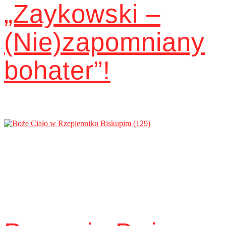
„Zaykowski –
(Nie)zapomniany
bohater”!