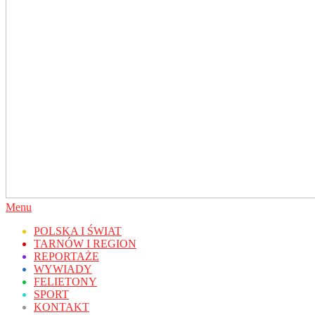
Secondary
Menu
Navigation
POLSKA I ŚWIAT
Menu
TARNÓW I REGION
REPORTAŻE
WYWIADY
FELIETONY
SPORT
KONTAKT