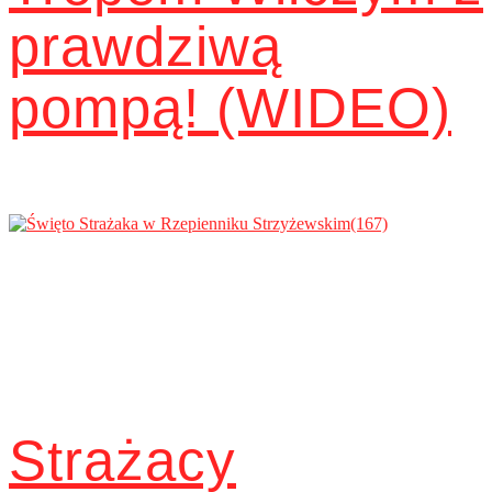
prawdziwą
pompą! (WIDEO)
Strażacy