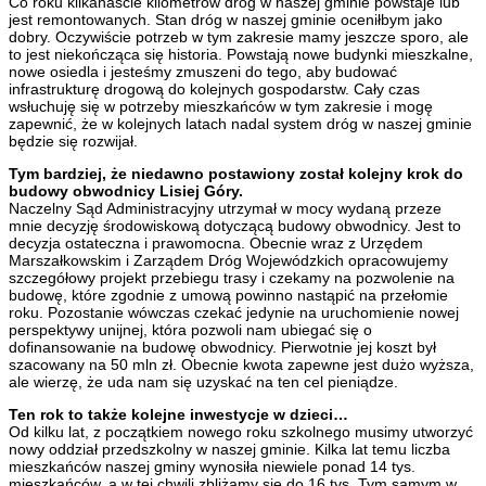
Co roku kilkanaście kilometrów dróg w naszej gminie powstaje lub
jest remontowanych. Stan dróg w naszej gminie oceniłbym jako
dobry. Oczywiście potrzeb w tym zakresie mamy jeszcze sporo, ale
to jest niekończąca się historia. Powstają nowe budynki mieszkalne,
nowe osiedla i jesteśmy zmuszeni do tego, aby budować
infrastrukturę drogową do kolejnych gospodarstw. Cały czas
wsłuchuję się w potrzeby mieszkańców w tym zakresie i mogę
zapewnić, że w kolejnych latach nadal system dróg w naszej gminie
będzie się rozwijał.
Tym bardziej, że niedawno postawiony został kolejny krok do
budowy obwodnicy Lisiej Góry.
Naczelny Sąd Administracyjny utrzymał w mocy wydaną przeze
mnie decyzję środowiskową dotyczącą budowy obwodnicy. Jest to
decyzja ostateczna i prawomocna. Obecnie wraz z Urzędem
Marszałkowskim i Zarządem Dróg Wojewódzkich opracowujemy
szczegółowy projekt przebiegu trasy i czekamy na pozwolenie na
budowę, które zgodnie z umową powinno nastąpić na przełomie
roku. Pozostanie wówczas czekać jedynie na uruchomienie nowej
perspektywy unijnej, która pozwoli nam ubiegać się o
dofinansowanie na budowę obwodnicy. Pierwotnie jej koszt był
szacowany na 50 mln zł. Obecnie kwota zapewne jest dużo wyższa,
ale wierzę, że uda nam się uzyskać na ten cel pieniądze.
Ten rok to także kolejne inwestycje w dzieci…
Od kilku lat, z początkiem nowego roku szkolnego musimy utworzyć
nowy oddział przedszkolny w naszej gminie. Kilka lat temu liczba
mieszkańców naszej gminy wynosiła niewiele ponad 14 tys.
mieszkańców, a w tej chwili zbliżamy się do 16 tys. Tym samym w