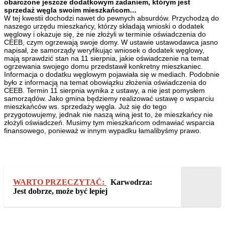
obarczone jeszcze dodatkowym zadaniem, którym jest
sprzedaż węgla swoim mieszkańcom…
W tej kwestii dochodzi nawet do pewnych absurdów. Przychodzą do
naszego urzędu mieszkańcy, którzy składają wnioski o dodatek
węglowy i okazuje się, że nie złożyli w terminie oświadczenia do
CEEB, czym ogrzewają swoje domy. W ustawie ustawodawca jasno
napisał, że samorządy weryfikując wniosek o dodatek węglowy,
mają sprawdzić stan na 11 sierpnia, jakie oświadczenie na temat
ogrzewania swojego domu przedstawił konkretny mieszkaniec.
Informacja o dodatku węglowym pojawiała się w mediach. Podobnie
było z informacją na temat obowiązku złożenia oświadczenia do
CEEB. Termin 11 sierpnia wynika z ustawy, a nie jest pomysłem
samorządów. Jako gmina będziemy realizować ustawę o wsparciu
mieszkańców ws. sprzedaży węgla. Już się do tego
przygotowujemy, jednak nie naszą winą jest to, że mieszkańcy nie
złożyli oświadczeń. Musimy tym mieszkańcom odmawiać wsparcia
finansowego, ponieważ w innym wypadku łamalibyśmy prawo.
WARTO PRZECZYTAĆ:
Karwodrza:
Jest dobrze, może być lepiej