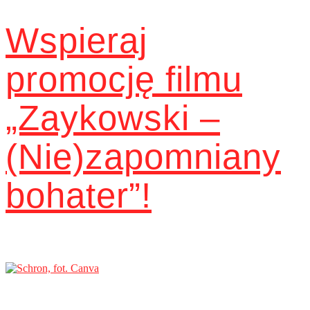
Wspieraj
promocję filmu
„Zaykowski –
(Nie)zapomniany
bohater”!