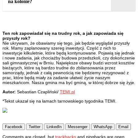
na kolonie?
Ten rok zapowiadał się na trudny rok, a jak zapowiada się
przyszły rok?
Nie ukrywam, że obawiamy się tego, jak będzie wyglądał przyszły
rok. Mamy zaplanowany szereg inwestycji. Część z nich to
inwestycje kilkuletnie, które będą kontynuowane. Pojawią się jednak
i nowe zadania, jak chociażby budowa przedszkoli, czy dokończenie
sali gimnastycznej w Brniu. Największe obawy budzi wzrost kosztów
bieżących, które są bardzo trudne do zbilansowania przez
samorządy, jednak z całą pewnością nie będziemy rezygnować z
prac, które będą miały za zadanie ułatwić życie naszym
mieszkańcom. Nasza gmina ma być gminą, w której dobrze się żyje.
Autor:
Sebastian Czapliński/
TEMI.pl
*Tekst ukazał się na łamach tarnowskiego tygodnika TEMI.
Facebook
Twitter
LinkedIn
Messenger
WhatsApp
Email
2022-
Comments are closed, but
trackbacks
and pingbacks are open.
11-