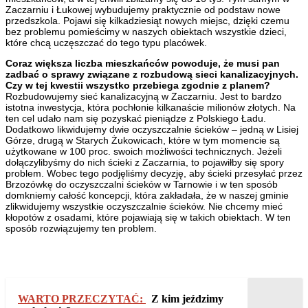
Zaczarniu i Łukowej wybudujemy praktycznie od podstaw nowe
przedszkola. Pojawi się kilkadziesiąt nowych miejsc, dzięki czemu
bez problemu pomieścimy w naszych obiektach wszystkie dzieci,
które chcą uczęszczać do tego typu placówek.
Coraz większa liczba mieszkańców powoduje, że musi pan
zadbać o sprawy związane z rozbudową sieci kanalizacyjnych.
Czy w tej kwestii wszystko przebiega zgodnie z planem?
Rozbudowujemy sieć kanalizacyjną w Zaczarniu. Jest to bardzo
istotna inwestycja, która pochłonie kilkanaście milionów złotych. Na
ten cel udało nam się pozyskać pieniądze z Polskiego Ładu.
Dodatkowo likwidujemy dwie oczyszczalnie ścieków – jedną w Lisiej
Górze, drugą w Starych Żukowicach, które w tym momencie są
użytkowane w 100 proc. swoich możliwości technicznych. Jeżeli
dołączylibyśmy do nich ścieki z Zaczarnia, to pojawiłby się spory
problem. Wobec tego podjęliśmy decyzję, aby ścieki przesyłać przez
Brzozówkę do oczyszczalni ścieków w Tarnowie i w ten sposób
domkniemy całość koncepcji, która zakładała, że w naszej gminie
zlikwidujemy wszystkie oczyszczalnie ścieków. Nie chcemy mieć
kłopotów z osadami, które pojawiają się w takich obiektach. W ten
sposób rozwiązujemy ten problem.
WARTO PRZECZYTAĆ:
Z kim jeździmy