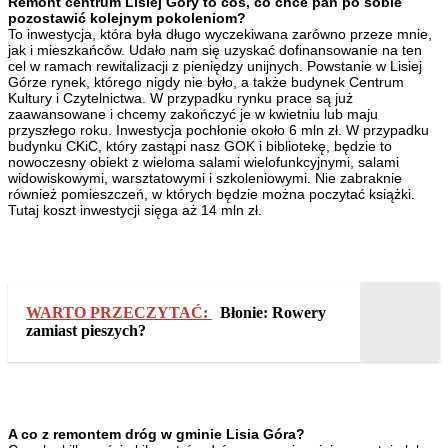
Remont centrum Lisiej Góry to coś, co chce pan po sobie
pozostawić kolejnym pokoleniom?
To inwestycja, która była długo wyczekiwana zarówno przeze mnie,
jak i mieszkańców. Udało nam się uzyskać dofinansowanie na ten
cel w ramach rewitalizacji z pieniędzy unijnych. Powstanie w Lisiej
Górze rynek, którego nigdy nie było, a także budynek Centrum
Kultury i Czytelnictwa. W przypadku rynku prace są już
zaawansowane i chcemy zakończyć je w kwietniu lub maju
przyszłego roku. Inwestycja pochłonie około 6 mln zł. W przypadku
budynku CKiC, który zastąpi nasz GOK i bibliotekę, będzie to
nowoczesny obiekt z wieloma salami wielofunkcyjnymi, salami
widowiskowymi, warsztatowymi i szkoleniowymi. Nie zabraknie
również pomieszczeń, w których będzie można poczytać książki.
Tutaj koszt inwestycji sięga aż 14 mln zł.
WARTO PRZECZYTAĆ:
Błonie: Rowery
zamiast pieszych?
A co z remontem dróg w gminie Lisia Góra?