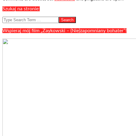
09
Szukaj na stronie:
Search
Wspieraj mój film „Zaykowski – (Nie)zapomniany bohater”!