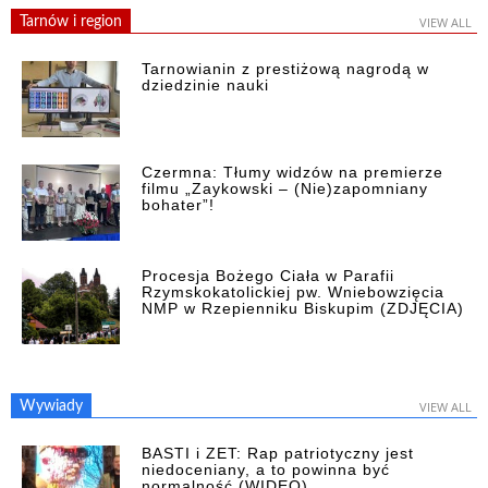
Tarnów i region
VIEW ALL
Tarnowianin z prestiżową nagrodą w
dziedzinie nauki
Czermna: Tłumy widzów na premierze
filmu „Zaykowski – (Nie)zapomniany
bohater”!
Procesja Bożego Ciała w Parafii
Rzymskokatolickiej pw. Wniebowzięcia
NMP w Rzepienniku Biskupim (ZDJĘCIA)
Wywiady
VIEW ALL
BASTI i ZET: Rap patriotyczny jest
niedoceniany, a to powinna być
normalność (WIDEO)