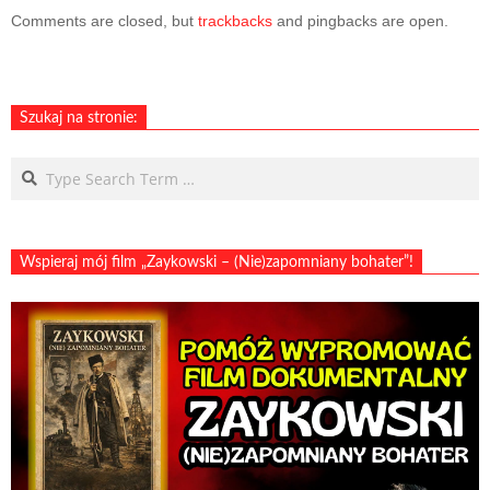
05-
Comments are closed, but
trackbacks
and pingbacks are open.
24
Szukaj na stronie:
Search
Wspieraj mój film „Zaykowski – (Nie)zapomniany bohater”!