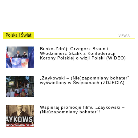
Polska i Świat
VIEW ALL
Busko-Zdrój: Grzegorz Braun i
Włodzimierz Skalik z Konfederacji
Korony Polskiej o wizji Polski (WIDEO)
„Zaykowski – (Nie)zapomniany bohater”
wyświetlony w Święcanach (ZDJĘCIA)
Wspieraj promocję filmu „Zaykowski –
(Nie)zapomniany bohater”!