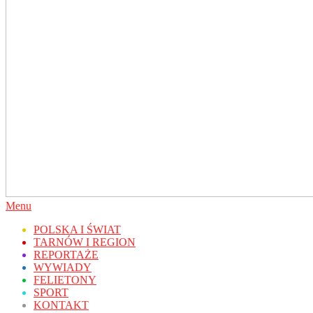
Secondary
Menu
Navigation
POLSKA I ŚWIAT
Menu
TARNÓW I REGION
REPORTAŻE
WYWIADY
FELIETONY
SPORT
KONTAKT