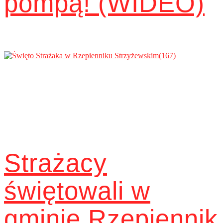
pompą! (WIDEO)
Strażacy
świętowali w
gminie Rzepiennik