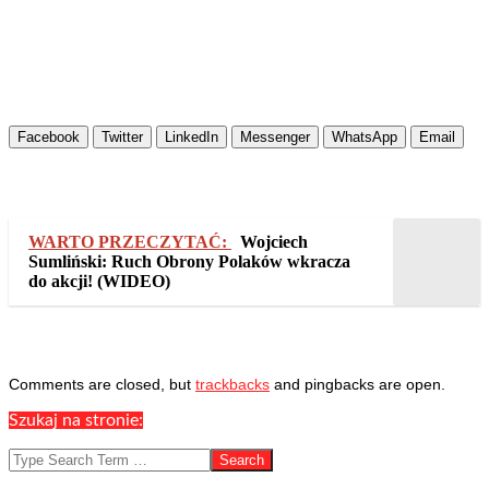
Facebook
Twitter
LinkedIn
Messenger
WhatsApp
Email
WARTO PRZECZYTAĆ:
Wojciech
Sumliński: Ruch Obrony Polaków wkracza
do akcji! (WIDEO)
2025-
Comments are closed, but
trackbacks
and pingbacks are open.
02-
Szukaj na stronie:
09
Search