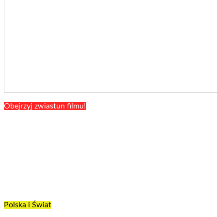
Obejrzyj zwiastun filmu!
Polska i Świat