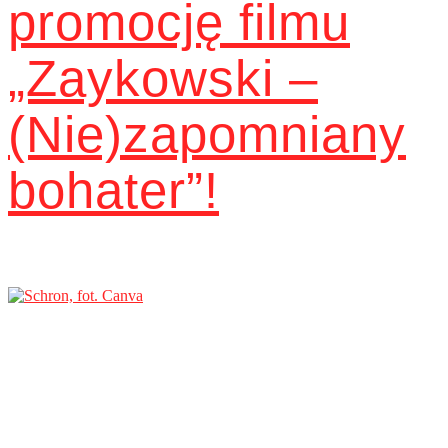
promocję filmu
„Zaykowski –
(Nie)zapomniany
bohater”!