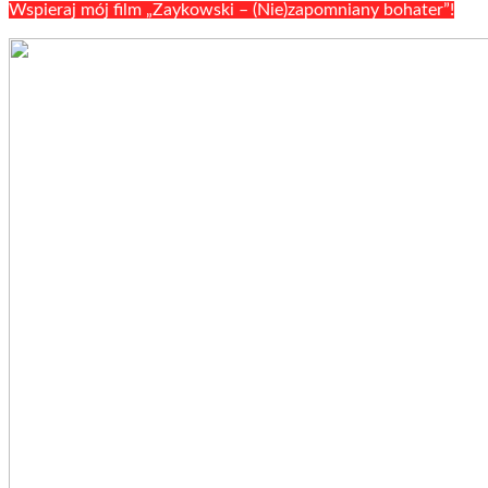
Wspieraj mój film „Zaykowski – (Nie)zapomniany bohater”!