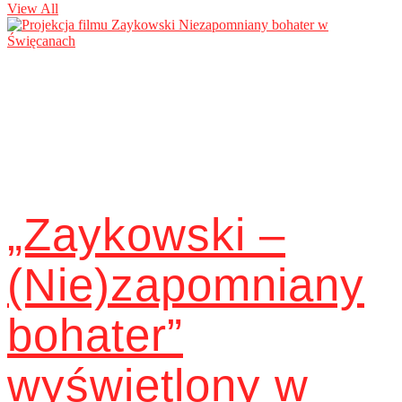
View All
„Zaykowski –
(Nie)zapomniany
bohater”
wyświetlony w