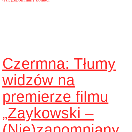
Czermna: Tłumy
widzów na
premierze filmu
„Zaykowski –
(Nie)zapomniany