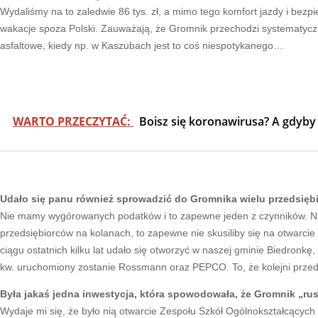
Wydaliśmy na to zaledwie 86 tys. zł, a mimo tego komfort jazdy i bezp
wakacje spoza Polski. Zauważają, że Gromnik przechodzi systematycz
asfaltowe, kiedy np. w Kaszubach jest to coś niespotykanego…
WARTO PRZECZYTAĆ:
Boisz się koronawirusa? A gdyby z
Udało się panu również sprowadzić do Gromnika wielu przedsiębio
Nie mamy wygórowanych podatków i to zapewne jeden z czynników. Nie c
przedsiębiorców na kolanach, to zapewne nie skusiliby się na otwarcie 
ciągu ostatnich kilku lat udało się otworzyć w naszej gminie Biedronk
kw. uruchomiony zostanie Rossmann oraz PEPCO. To, że kolejni przedsię
Była jakaś jedna inwestycja, która spowodowała, że Gromnik „rus
Wydaje mi się, że było nią otwarcie Zespołu Szkół Ogólnokształcących