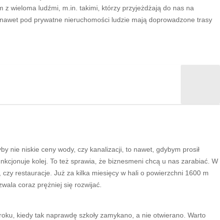
 z wieloma ludźmi, m.in. takimi, którzy przyjeżdżają do nas na
e nawet pod prywatne nieruchomości ludzie mają doprowadzone trasy
nie niskie ceny wody, czy kanalizacji, to nawet, gdybym prosił
unkcjonuje kolej. To też sprawia, że biznesmeni chcą u nas zarabiać. W
 czy restauracje. Już za kilka miesięcy w hali o powierzchni 1600 m
wala coraz prężniej się rozwijać.
roku, kiedy tak naprawdę szkoły zamykano, a nie otwierano. Warto