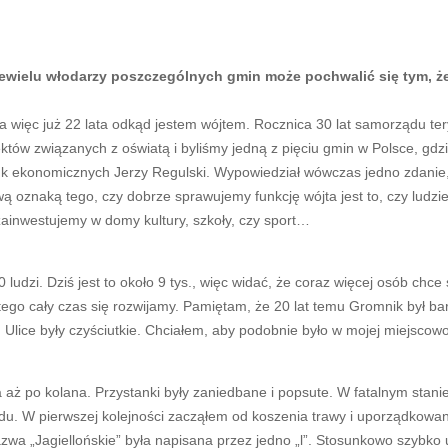
ewielu włodarzy poszczególnych gmin może pochwalić się tym, że 
a więc już 22 lata odkąd jestem wójtem. Rocznica 30 lat samorządu te
ów związanych z oświatą i byliśmy jedną z pięciu gmin w Polsce, gdzie
uk ekonomicznych Jerzy Regulski. Wypowiedział wówczas jedno zdanie, kt
oznaką tego, czy dobrze sprawujemy funkcję wójta jest to, czy ludzie b
 zainwestujemy w domy kultury, szkoły, czy sport…
udzi. Dziś jest to około 9 tys., więc widać, że coraz więcej osób chc
ego cały czas się rozwijamy. Pamiętam, że 20 lat temu Gromnik był ba
 Ulice były czyściutkie. Chciałem, aby podobnie było w mojej miejscowo
 aż po kolana. Przystanki były zaniedbane i popsute. W fatalnym stan
u. W pierwszej kolejności zacząłem od koszenia trawy i uporządkowani
azwa „Jagiellońskie” była napisana przez jedno „l”. Stosunkowo szybko