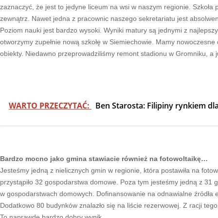
zaznaczyć, że jest to jedyne liceum na wsi w naszym regionie. Szkoła 
zewnątrz. Nawet jedna z pracownic naszego sekretariatu jest absolwe
Poziom nauki jest bardzo wysoki. Wyniki matury są jednymi z najlepsz
otworzymy zupełnie nową szkołę w Siemiechowie. Mamy nowoczesne do
obiekty. Niedawno przeprowadziliśmy remont stadionu w Gromniku, a j
WARTO PRZECZYTAĆ:
Ben Starosta: Filipiny rynkiem d
Bardzo mocno jako gmina stawiacie również na fotowoltaikę…
Jesteśmy jedną z nielicznych gmin w regionie, która postawiła na foto
przystąpiło 32 gospodarstwa domowe. Poza tym jesteśmy jedną z 31 gmi
w gospodarstwach domowych. Dofinansowanie na odnawialne źródła ene
Dodatkowo 80 budynków znalazło się na liście rezerwowej. Z racji tego,
To naprawdę bardzo dobry wynik.