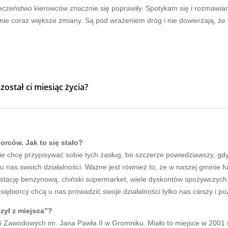
ieczeństwo kierowców znacznie się poprawiły. Spotykam się i rozmawiam
nie coraz większe zmiany. Są pod wrażeniem dróg i nie dowierzają, ż
ostał ci miesiąc życia?
rców. Jak to się stało?
hcę przypisywać sobie tych zasług, bo szczerze powiedziawszy, gdyby 
u nas swoich działalności. Ważne jest również to, że w naszej gminie f
ę, stację benzynową, chiński supermarket, wiele dyskontów spożywczych,
biorcy chcą u nas prowadzić swoje działalności tylko nas cieszy i poz
zył z miejsca”?
 i Zawodowych im. Jana Pawła II w Gromniku. Miało to miejsce w 2001 