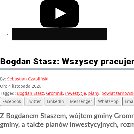
Bogdan Stasz: Wszyscy pracuje
By:
Sebastian Czapliński
On:
4 listopada 2020
Tagged:
Bogdan Stasz
,
Gromnik
,
inwestycje
,
plany
,
powiat tarnowsk
Facebook
Twitter
LinkedIn
Messenger
WhatsApp
Emai
Z Bogdanem Staszem, wójtem gminy Gromnik n
gminy, a także planów inwestycyjnych, rozm