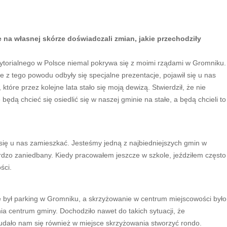
na własnej skórze doświadczali zmian, jakie przechodziły
rytorialnego w Polsce niemal pokrywa się z moimi rządami w Gromniku.
 z tego powodu odbyły się specjalne prezentacje, pojawił się u nas
óre przez kolejne lata stało się moją dewizą. Stwierdził, że nie
ędą chcieć się osiedlić się w naszej gminie na stałe, a będą chcieli to
e się u nas zamieszkać. Jesteśmy jedną z najbiedniejszych gmin w
rdzo zaniedbany. Kiedy pracowałem jeszcze w szkole, jeździłem często
ści.
ie był parking w Gromniku, a skrzyżowanie w centrum miejscowości było
a centrum gminy. Dochodziło nawet do takich sytuacji, że
 udało nam się również w miejsce skrzyżowania stworzyć rondo.