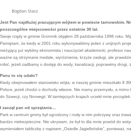
Bogdan Stasz
Jest Pan najdłużej pracującym wójtem w powiecie tarnowskim. Ni
poszczególne miejscowości przez ostatnie 30 lat.
Swoje rządy w gminie Gromnik objąłem 28 października 1998 roku. Mij
Pamiętam, że kiedy w 2001 roku wykonywaliśmy jeden z unijnych projekt
nieżyjący już wybitny ekonomista i nauczyciel akademicki, profesor na
ważne są otrzymane medale, wyróżnienia, krzyże zasługi, ale prawdziwą 
robić, jeżeli zadbamy o dostęp do wody, kanalizacji, poprawimy drogi,
Panu to się udało?
Kiedy obejmowałem stanowisko wójta, w naszej gminie mieszkało 8 300 l
Polsce, jeżeli chodzi o dochody własne. Nie mamy przemysłu, a mimo t
do Szwecji, czy Norwegii. W tamtejszych krajach urzekł mnie porządek.
I zaczął pan od sprzątania…
Park w centrum gminy był ogrodzony i rosły w nim pokrzywy oraz trawa
bardzo niebezpieczne. Nie ukrywam, że był to dla mnie powód do wstyd
wymieniałem tabliczkę z napisem „Osiedle Jagiellońskie”, ponieważ, n