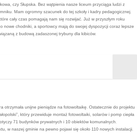
akowa, czy Słupska. Bez wątpienia nasze liceum przyciąga ludzi z
omniku. Mam ogromny szacunek do tej szkoły i kadry pedagogicznej.
tóre cały czas pomagają nam się rozwijać. Już w przyszłym roku
nowe chodniki, a sportowcy mają do swojej dyspozycji coraz lepsze
wiązaną z budową zadaszonej trybuny dla kibiców.
a otrzymała unijne pieniądze na fotowoltaikę. Ostatecznie do projektu
polski”, który przewiduje montaż fotowoltaiki, solarów i pomp ciepła
dotyczy 71 budynków prywatnych i 10 obiektów komunalnych.
ktu, w naszej gminie na pewno pojawi się około 110 nowych instalacji.