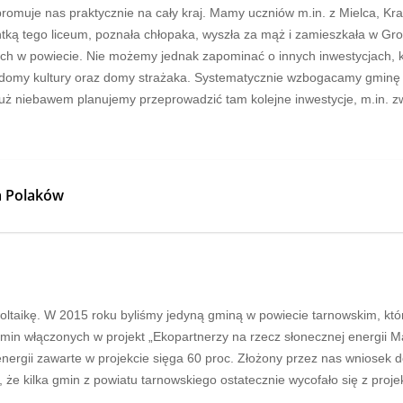
promuje nas praktycznie na cały kraj. Mamy uczniów m.in. z Mielca, Kr
ntką tego liceum, poznała chłopaka, wyszła za mąż i zamieszkała w Gr
ych w powiecie. Nie możemy jednak zapominać o innych inwestycjach, k
my kultury oraz domy strażaka. Systematycznie wzbogacamy gminę o 
uż niebawem planujemy przeprowadzić tam kolejne inwestycje, m.in. z
la Polaków
woltaikę. W 2015 roku byliśmy jedyną gminą w powiecie tarnowskim, któr
n włączonych w projekt „Ekopartnerzy na rzecz słonecznej energii Mało
rgii zawarte w projekcie sięga 60 proc. Złożony przez nas wniosek 
 że kilka gmin z powiatu tarnowskiego ostatecznie wycofało się z proje