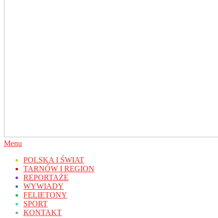
Secondary
Menu
Navigation
POLSKA I ŚWIAT
Menu
TARNÓW I REGION
REPORTAŻE
WYWIADY
FELIETONY
SPORT
KONTAKT