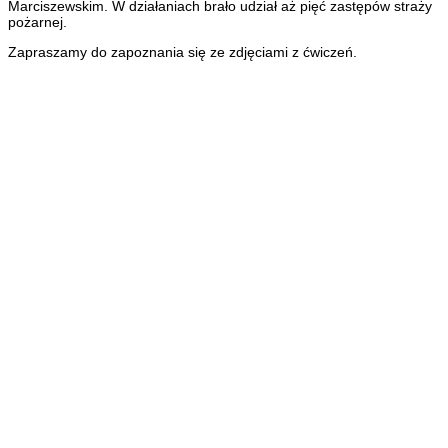
Marciszewskim. W działaniach brało udział aż pięć zastępów straży
pożarnej.
Zapraszamy do zapoznania się ze zdjęciami z ćwiczeń.