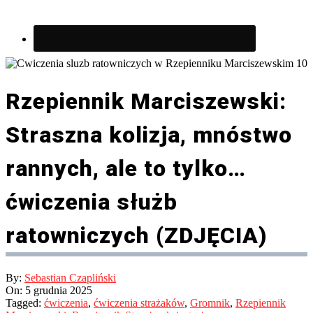
Rzepiennik Marciszewski:
Straszna kolizja, mnóstwo
rannych, ale to tylko…
ćwiczenia służb
ratowniczych (ZDJĘCIA)
By:
Sebastian Czapliński
On:
5 grudnia 2025
Tagged:
ćwiczenia
,
ćwiczenia strażaków
,
Gromnik
,
Rzepiennik