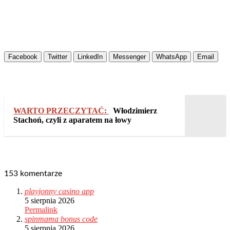
Facebook
Twitter
LinkedIn
Messenger
WhatsApp
Email
WARTO PRZECZYTAĆ:
Włodzimierz
Stachoń, czyli z aparatem na łowy
2025-
153 komentarze
12-
05
playjonny casino app
5 sierpnia 2026
Permalink
spinmama bonus code
5 sierpnia 2026