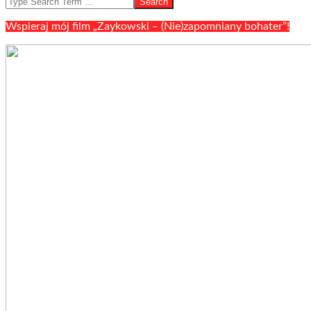
Wspieraj mój film „Zaykowski – (Nie)zapomniany bohater”!