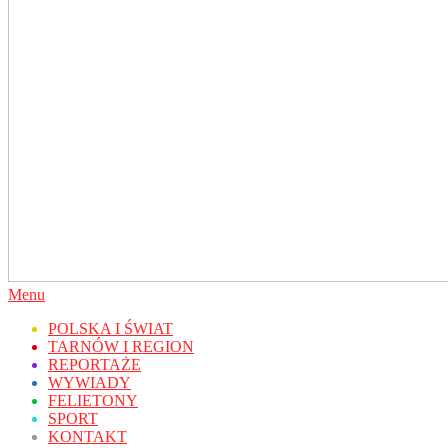
Secondary
Menu
Navigation
POLSKA I ŚWIAT
Menu
TARNÓW I REGION
REPORTAŻE
WYWIADY
FELIETONY
SPORT
KONTAKT