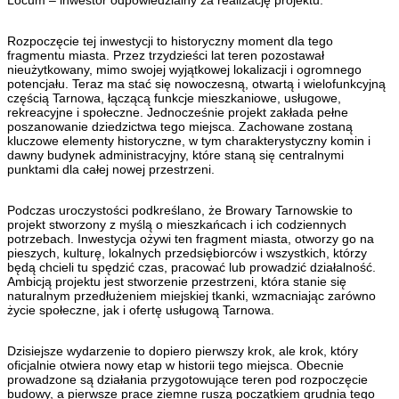
Locum – inwestor odpowiedzialny za realizację projektu.
Rozpoczęcie tej inwestycji to historyczny moment dla tego
fragmentu miasta. Przez trzydzieści lat teren pozostawał
nieużytkowany, mimo swojej wyjątkowej lokalizacji i ogromnego
potencjału. Teraz ma stać się nowoczesną, otwartą i wielofunkcyjną
częścią Tarnowa, łączącą funkcje mieszkaniowe, usługowe,
rekreacyjne i społeczne. Jednocześnie projekt zakłada pełne
poszanowanie dziedzictwa tego miejsca. Zachowane zostaną
kluczowe elementy historyczne, w tym charakterystyczny komin i
dawny budynek administracyjny, które staną się centralnymi
punktami dla całej nowej przestrzeni.
Podczas uroczystości podkreślano, że Browary Tarnowskie to
projekt stworzony z myślą o mieszkańcach i ich codziennych
potrzebach. Inwestycja ożywi ten fragment miasta, otworzy go na
pieszych, kulturę, lokalnych przedsiębiorców i wszystkich, którzy
będą chcieli tu spędzić czas, pracować lub prowadzić działalność.
Ambicją projektu jest stworzenie przestrzeni, która stanie się
naturalnym przedłużeniem miejskiej tkanki, wzmacniając zarówno
życie społeczne, jak i ofertę usługową Tarnowa.
Dzisiejsze wydarzenie to dopiero pierwszy krok, ale krok, który
oficjalnie otwiera nowy etap w historii tego miejsca. Obecnie
prowadzone są działania przygotowujące teren pod rozpoczęcie
budowy, a pierwsze prace ziemne ruszą początkiem grudnia tego