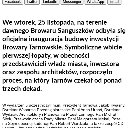
Facebook
Twitter
LinkedIn
Messenger
WhatsApp
Email
We wtorek, 25 listopada, na terenie
dawnego Browaru Sanguszków odbyła się
oficjalna inauguracja budowy inwestycji
Browary Tarnowskie. Symboliczne wbicie
pierwszej łopaty, w obecności
przedstawicieli władz miasta, inwestora
oraz zespołu architektów, rozpoczęło
proces, na który Tarnów czekał od ponad
trzech dekad.
W wydarzeniu uczestniczyli m.in. Prezydent Tarnowa Jakub Kwaśny,
Dyrektor Wsparcia Przedsiębiorczości Pani Anna Urbaś, Dyrektor
Wydziału Architektury i Planowania Przestrzennego Pan Michał
Sitek, Przewodnicząca Rady Miasta Pani Małgorzata Mękal, Poseł
na Sejm obecnej kadencji Pan Robert Wardzała, a także zespół CD