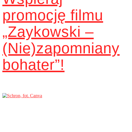
promocję filmu
„Zaykowski –
(Nie)zapomniany
bohater”!