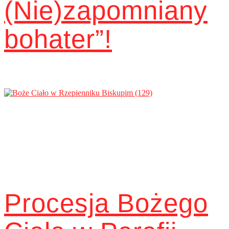
(Nie)zapomniany
bohater”!
Procesja Bożego