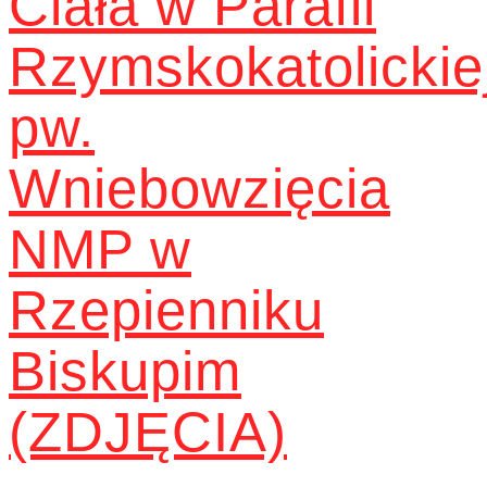
Ciała w Parafii
Rzymskokatolickie
pw.
Wniebowzięcia
NMP w
Rzepienniku
Biskupim
(ZDJĘCIA)