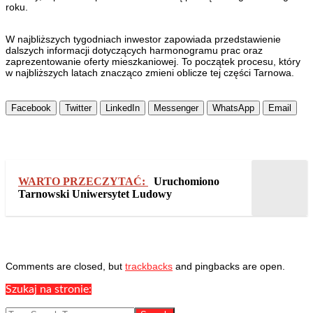
roku.
W najbliższych tygodniach inwestor zapowiada przedstawienie
dalszych informacji dotyczących harmonogramu prac oraz
zaprezentowanie oferty mieszkaniowej. To początek procesu, który
w najbliższych latach znacząco zmieni oblicze tej części Tarnowa.
Facebook
Twitter
LinkedIn
Messenger
WhatsApp
Email
WARTO PRZECZYTAĆ:
Uruchomiono
Tarnowski Uniwersytet Ludowy
2025-
Comments are closed, but
trackbacks
and pingbacks are open.
11-
Szukaj na stronie:
25
Search