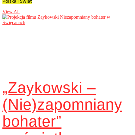
Polska i Świat
View All
„Zaykowski –
(Nie)zapomniany
bohater”