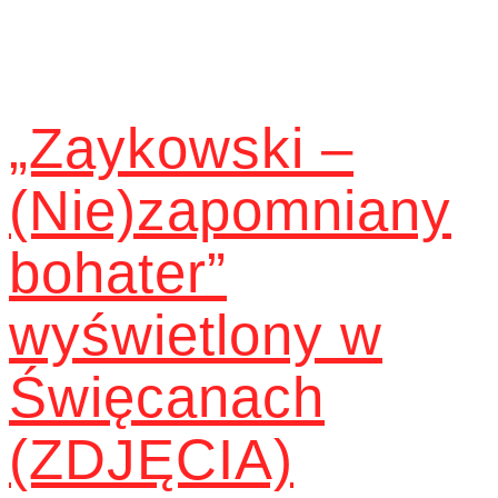
„Zaykowski –
(Nie)zapomniany
bohater”
wyświetlony w
Święcanach
(ZDJĘCIA)