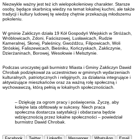
Niezwykle ważny jest też ich wielopokoleniowy charakter. Starsze
osoby, będące skarbnicą wiedzy na temat lokalnej kuchni, ale także
tradycji i kultury ludowej tę wiedzę chętnie przekazują młodszemu
pokoleniu.
W gminie Zakliczyn działa 19 Kół Gospodyń Wiejskich w Stróżach,
Wróblowicach, Zdoni, Faściszowej, Lusławicach, Rudzie
Kameralnej, Słonej, Paleśnicy, Gwoźdźcu, Filipowicach, Woli
Stróskiej, Faliszewicach, Bieśniku, Kończyskach, Zakliczynie,
Dzierżaninach, Borowej, Wesołowie i Melsztynie.
Podczas uroczystej gali burmistrz Miasta i Gminy Zakliczyn Dawid
Chrobak podziękował za uczestnictwo w gminnych wydarzeniach
kulturalnych, patriotycznych i religijnych, za działania integrujące i
aktywizujące mieszkańców oraz za ważną rolę społeczną i
wychowawczą, którą pełnią w lokalnych społecznościach.
– Dziękuję za ogrom pracy i poświęcenia. Życzę, aby
kolejne lata obfitowały w sukcesy. Niech praca
społeczna dostarcza satysfakcji i obdarzana będzie
wdzięcznością przez lokalne społeczności – powiedział
burmistrz Dawid Chrobak.
Facebook
Twitter
LinkedIn
Messenger
WhatsApp
Email