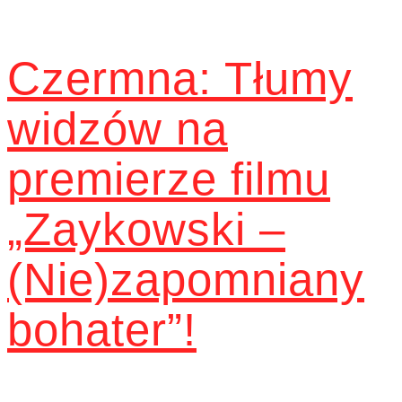
Czermna: Tłumy
widzów na
premierze filmu
„Zaykowski –
(Nie)zapomniany
bohater”!