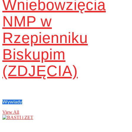
Wniebowzięcia
NMP w
Rzepienniku
Biskupim
(ZDJĘCIA)
Wywiady
View All