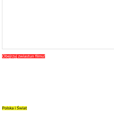
Obejrzyj zwiastun filmu!
Polska i Świat