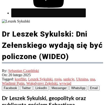
Dr Leszek Sykulski: Dni
Zełenskiego wydają się być
policzone (WIDEO)
By:
Sebastian Czapliński
On:
20 lutego 2025
Tagged:
konflikt
,
Leszek Sykulski
,
rosja
,
sankcje
,
Ukraina
,
usa
,
Wladimir Putin
,
Wołodymyr Zełeński
,
wywiad
Facebook
Twitter
LinkedIn
Messenger
WhatsApp
Email
Dr Leszek Sykulski, geopolityk oraz