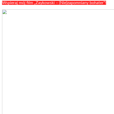
Wspieraj mój film „Zaykowski – (Nie)zapomniany bohater”!