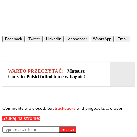
Facebook
Twitter
LinkedIn
Messenger
WhatsApp
Email
WARTO PRZECZYTAĆ:
Mateusz
Łuczak: Polski futbol tonie w bagnie!
2025-
Comments are closed, but
trackbacks
and pingbacks are open.
02-
Szukaj na stronie:
20
Search