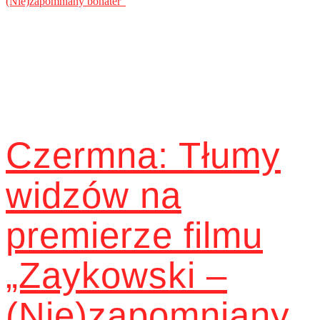
Czermna: Tłumy
widzów na
premierze filmu
„Zaykowski –
(Nie)zapomniany