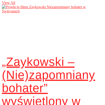
View All
„Zaykowski –
(Nie)zapomniany
bohater”
wyświetlony w