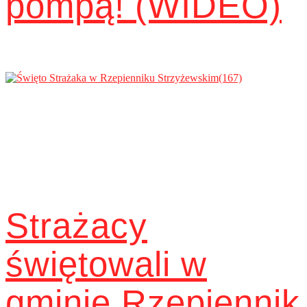
pompą! (WIDEO)
Strażacy
świętowali w
gminie Rzepiennik