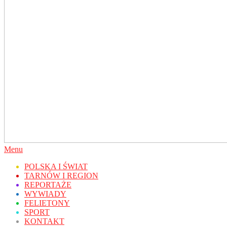
Secondary
Menu
Navigation
POLSKA I ŚWIAT
Menu
TARNÓW I REGION
REPORTAŻE
WYWIADY
FELIETONY
SPORT
KONTAKT