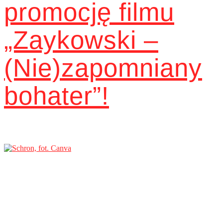
promocję filmu
„Zaykowski –
(Nie)zapomniany
bohater”!