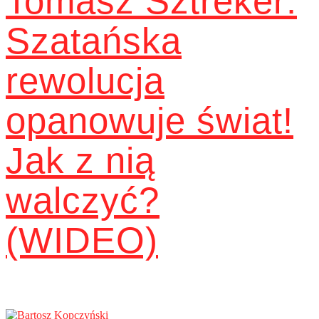
Tomasz Sztreker:
Szatańska
rewolucja
opanowuje świat!
Jak z nią
walczyć?
(WIDEO)