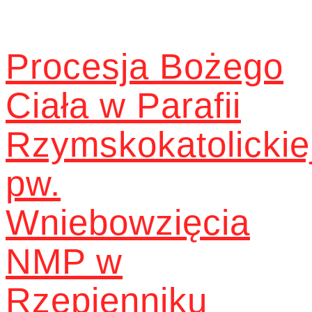
Procesja Bożego
Ciała w Parafii
Rzymskokatolickie
pw.
Wniebowzięcia
NMP w
Rzepienniku