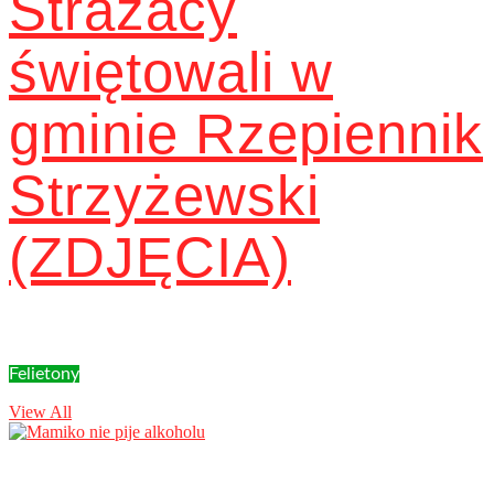
Strażacy
świętowali w
gminie Rzepiennik
Strzyżewski
(ZDJĘCIA)
Felietony
View All