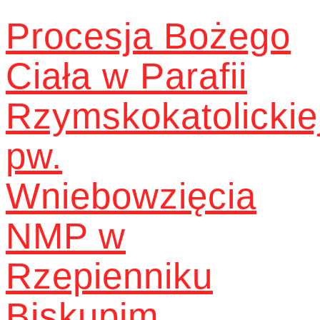
Procesja Bożego
Ciała w Parafii
Rzymskokatolickie
pw.
Wniebowzięcia
NMP w
Rzepienniku
Biskupim