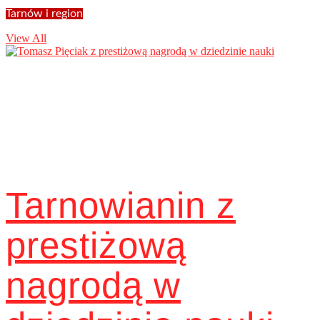
Tarnów i region
View All
Tarnowianin z
prestiżową
nagrodą w