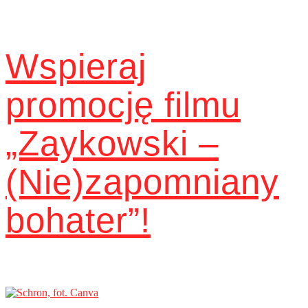
Wspieraj
promocję filmu
„Zaykowski –
(Nie)zapomniany
bohater”!