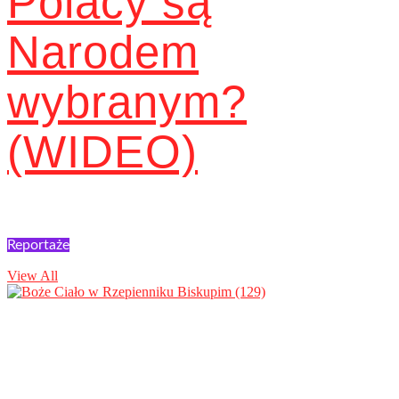
Polacy są
Narodem
wybranym?
(WIDEO)
Reportaże
View All