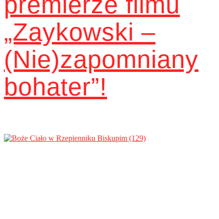
premierze filmu
„Zaykowski –
(Nie)zapomniany
bohater”!