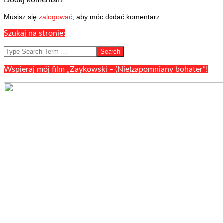
Dodaj komentarz
Musisz się
zalogować
, aby móc dodać komentarz.
Szukaj na stronie:
Search
Wspieraj mój film „Zaykowski – (Nie)zapomniany bohater”!