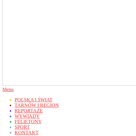
Secondary
Menu
Navigation
POLSKA I ŚWIAT
Menu
TARNÓW I REGION
REPORTAŻE
WYWIADY
FELIETONY
SPORT
KONTAKT