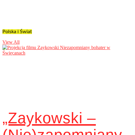
Polska i Świat
View All
„Zaykowski –
(Nie)zapomniany