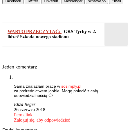
Facebook
Twitter
LinkedIn
Messenger
WhatsApp
Email
WARTO PRZECZYTAĆ:
GKS Tychy w 2.
lidze? Szkoda nowego stadionu
2018-
Jeden komentarz
02-
07
Sama znalazłam pracę w
sosimply.pl
za pośrednictwem jooble. Mogę polecić z całą
odowiedzialnością 🙂
Eliza Beger
26 czerwca 2018
Permalink
Zaloguj się, aby odpowiedzieć