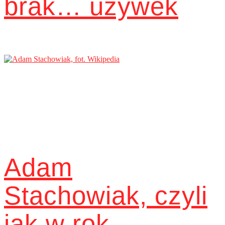
brak… używek
Adam
Stachowiak, czyli
jak w rok