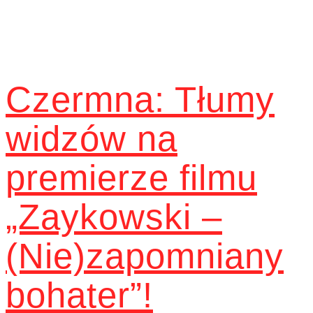
Czermna: Tłumy
widzów na
premierze filmu
„Zaykowski –
(Nie)zapomniany
bohater”!