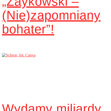
„Zaykowski –
(Nie)zapomniany
bohater”!
Wydamy miliardy