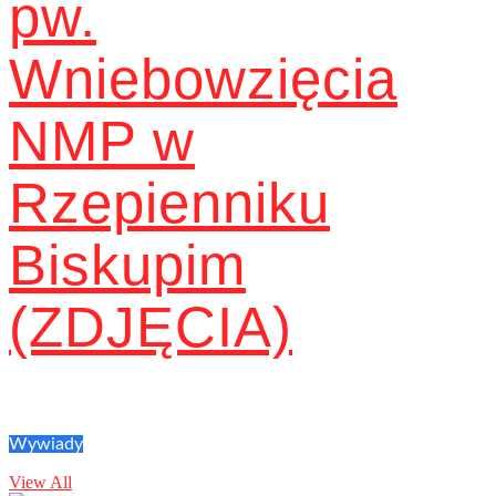
pw.
Wniebowzięcia
NMP w
Rzepienniku
Biskupim
(ZDJĘCIA)
Wywiady
View All