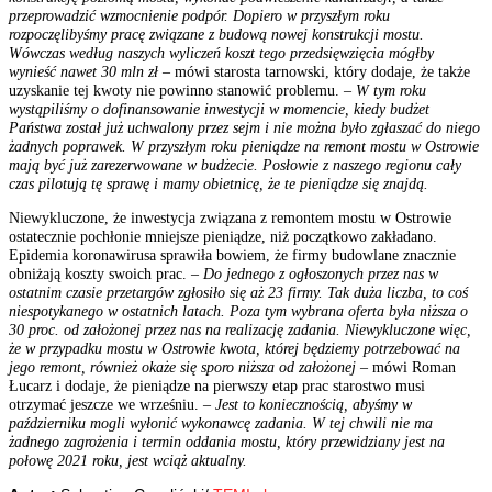
przeprowadzić wzmocnienie podpór. Dopiero w przyszłym roku
rozpoczęlibyśmy pracę związane z budową nowej konstrukcji mostu.
Wówczas według naszych wyliczeń koszt tego przedsięwzięcia mógłby
wynieść nawet 30 mln zł
– mówi starosta tarnowski, który dodaje, że także
uzyskanie tej kwoty nie powinno stanowić problemu. –
W tym roku
wystąpiliśmy o dofinansowanie inwestycji w momencie, kiedy budżet
Państwa został już uchwalony przez sejm i nie można było zgłaszać do niego
żadnych poprawek. W przyszłym roku pieniądze na remont mostu w Ostrowie
mają być już zarezerwowane w budżecie. Posłowie z naszego regionu cały
czas pilotują tę sprawę i mamy obietnicę, że te pieniądze się znajdą.
Niewykluczone, że inwestycja związana z remontem mostu w Ostrowie
ostatecznie pochłonie mniejsze pieniądze, niż początkowo zakładano.
Epidemia koronawirusa sprawiła bowiem, że firmy budowlane znacznie
obniżają koszty swoich prac. –
Do jednego z ogłoszonych przez nas w
ostatnim czasie przetargów zgłosiło się aż 23 firmy. Tak duża liczba, to coś
niespotykanego w ostatnich latach. Poza tym wybrana oferta była niższa o
30 proc. od założonej przez nas na realizację zadania. Niewykluczone więc,
że w przypadku mostu w Ostrowie kwota, której będziemy potrzebować na
jego remont, również okaże się sporo niższa od założonej
– mówi Roman
Łucarz i dodaje, że pieniądze na pierwszy etap prac starostwo musi
otrzymać jeszcze we wrześniu. –
Jest to koniecznością, abyśmy w
październiku mogli wyłonić wykonawcę zadania. W tej chwili nie ma
żadnego zagrożenia i termin oddania mostu, który przewidziany jest na
połowę 2021 roku, jest wciąż aktualny.