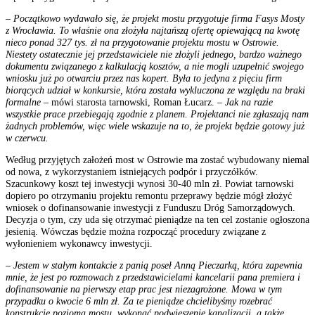
– Początkowo wydawało się, że projekt mostu przygotuje firma Fasys Mosty
z Wrocławia. To właśnie ona złożyła najtańszą ofertę opiewającą na kwotę
nieco ponad 327 tys. zł na przygotowanie projektu mostu w Ostrowie.
Niestety ostatecznie jej przedstawiciele nie złożyli jednego, bardzo ważnego
dokumentu związanego z kalkulacją kosztów, a nie mogli uzupełnić swojego
wniosku już po otwarciu przez nas kopert. Była to jedyna z pięciu firm
biorących udział w konkursie, która została wykluczona ze względu na braki
formalne
– mówi starosta tarnowski, Roman Łucarz. –
Jak na razie
wszystkie prace przebiegają zgodnie z planem. Projektanci nie zgłaszają nam
żadnych problemów, więc wiele wskazuje na to, że projekt będzie gotowy już
w czerwcu.
Według przyjętych założeń most w Ostrowie ma zostać wybudowany niemal
od nowa, z wykorzystaniem istniejących podpór i przyczółków.
Szacunkowy koszt tej inwestycji wynosi 30-40 mln zł. Powiat tarnowski
dopiero po otrzymaniu projektu remontu przeprawy będzie mógł złożyć
wniosek o dofinansowanie inwestycji z Funduszu Dróg Samorządowych.
Decyzja o tym, czy uda się otrzymać pieniądze na ten cel zostanie ogłoszona
jesienią. Wówczas będzie można rozpocząć procedury związane z
wyłonieniem wykonawcy inwestycji.
– Jestem w stałym kontakcie z panią poseł Anną Pieczarką, która zapewnia
mnie, że jest po rozmowach z przedstawicielami kancelarii pana premiera i
dofinansowanie na pierwszy etap prac jest niezagrożone. Mowa w tym
przypadku o kwocie 6 mln zł. Za te pieniądze chcielibyśmy rozebrać
konstrukcję poziomą mostu, wykonać podwieszenie kanalizacji, a także