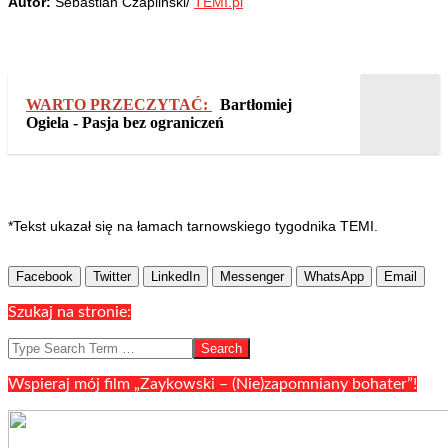
Autor:
Sebastian Czapliński/
TEMI.pl
WARTO PRZECZYTAĆ:
Bartłomiej
Ogiela - Pasja bez ograniczeń
*Tekst ukazał się na łamach tarnowskiego tygodnika TEMI.
Facebook
Twitter
LinkedIn
Messenger
WhatsApp
Email
2020-
05-
Szukaj na stronie:
13
Search
Wspieraj mój film „Zaykowski – (Nie)zapomniany bohater”!