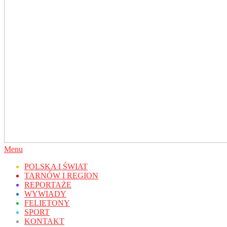
Secondary
Menu
Navigation
POLSKA I ŚWIAT
Menu
TARNÓW I REGION
REPORTAŻE
WYWIADY
FELIETONY
SPORT
KONTAKT