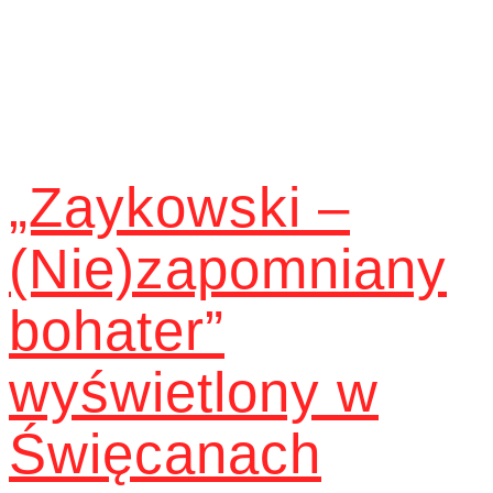
„Zaykowski –
(Nie)zapomniany
bohater”
wyświetlony w
Święcanach