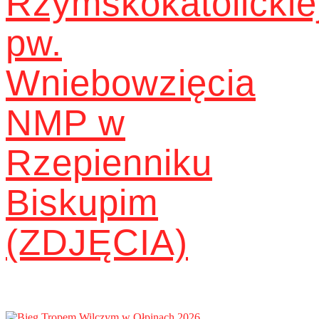
Rzymskokatolickie
pw.
Wniebowzięcia
NMP w
Rzepienniku
Biskupim
(ZDJĘCIA)