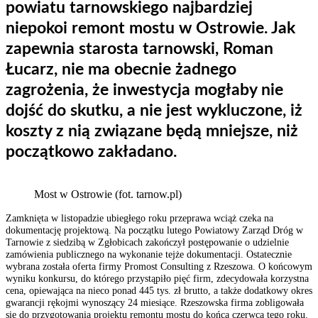
powiatu tarnowskiego najbardziej
niepokoi remont mostu w Ostrowie.
Jak
zapewnia starosta tarnowski, Roman
Łucarz, nie ma obecnie żadnego
zagrożenia, że inwestycja mogłaby nie
dojść do skutku, a nie jest wykluczone, iż
koszty z nią związane będą mniejsze, niż
początkowo zakładano.
Most w Ostrowie (fot. tarnow.pl)
Zamknięta w listopadzie ubiegłego roku przeprawa wciąż czeka na
dokumentację projektową. Na początku lutego
Powiatowy Zarząd Dróg w
Tarnowie z siedzibą w Zgłobicach zakończył postępowanie o udzielnie
zamówienia publicznego na wykonanie tejże dokumentacji. Ostatecznie
wybrana została oferta firmy Promost Consulting z Rzeszowa.
O końcowym
wyniku konkursu, do którego przystąpiło pięć firm, zdecydowała korzystna
cena, opiewająca na nieco ponad 445 tys. zł brutto, a także dodatkowy okres
gwarancji rękojmi wynoszący 24 miesiące. Rzeszowska firma zobligowała
się do przygotowania projektu remontu mostu do końca czerwca tego roku.