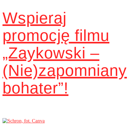
Wspieraj
promocję filmu
„Zaykowski –
(Nie)zapomniany
bohater”!