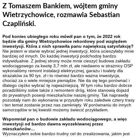
Z Tomaszem Bankiem, wójtem gminy
Wietrzychowice, rozmawia Sebastian
Czapliński.
Pod koniec ubiegłego roku mówił pan o tym, że 2022 rok
będzie dla gminy Wietrzychowice rekordowy pod względem
inwestycji. Która z nich sprawiła panu największą satysfakcję?
Nie jestem w stanie wybrać jednej inwestycji, która ucieszyłaby mnie
bardziej od innych. Do każdej inwestycji podchodzę bardzo
indywidualnie. Z jednej strony może mnie cieszyć budowa zakładu
wodociągowego za kwotę 3,7 mln zł, ale niedawno w strażnicy OSP
wykonaliśmy remont instalacji elektrycznej, garażu i toalety dla
strażaków za 90 tys. zł i to również bardzo ważna inwestycja,
chociaż za o wiele mniejsze pieniądze. Nie da się tego porównać i
dlatego ciężko wybrać tę najważniejszą. W tym roku bardzo dobrze
poradziliśmy sobie także z remontem dróg, które stanowią dojazd
do prywatnych posesji mieszkańców naszej gminy. Tak naprawdę
pozostały nam do wykonania w przyszłym roku zaledwie cztery trasy
i ten temat zostanie przez nas zamknięty. W porównaniu do innych
samorządów w tej kwestii możemy świecić przykładem.
Wspomniał pan o budowie zakładu wodociągowego, a więc
inwestycji od bardzo dawna wyczekiwanej przez
mieszkańców…
Wyznaczyłem sobie bardzo trudny cel do zrealizowania, jakim jest