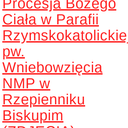
Procesja Bożego
Ciała w Parafii
Rzymskokatolickie
pw.
Wniebowzięcia
NMP w
Rzepienniku
Biskupim