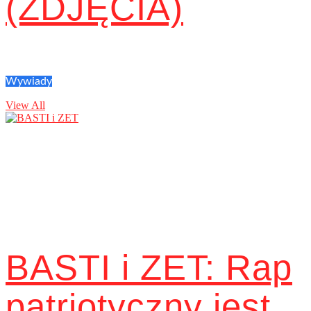
(ZDJĘCIA)
Wywiady
View All
BASTI i ZET: Rap
patriotyczny jest