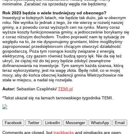
minimalne. Zarabiać na sprzedaży węgla nie będziemy.
Rok 2023 będzie o wiele trudniejszy od obecnego?
Inwestycji w kolejnych latach, nie będzie tak dużo, jak w obecnym
roku. Nie wynika to jednak z tego, że nie wierzę w rozwój naszej
gminy, a z powodu coraz wyższych cen na rynku. Mamy coraz
wyższe koszty funkcjonowania gminy, a jednocześnie borykamy się
z coraz niższym dochodem. Trudno poprawić nam tę sytuację ze
względu na to, że nie dysponujemy gruntami, które moglibyśmy
zaproponować przedsiębiorcom chcącym otworzyć działalność
gospodarczą. Poza tym rosnące koszty związane z energią
elektryczną, czy gazem również budzą spory lęk. Nie da się też
ukryć, że ciężej niż do tej pory będzie zdobyć zewnętrzne
dofinansowania na inwestycje. Tym samym każda szansa, którą
teraz wykorzystamy, jest na wagę złota. Będę robił, co w mojej
mocy, aby do końca obecnej kadencji gmina Wietrzychowice nie
stała w miejscu, a nadal się rozwijała.
Autor:
Sebastian Czapliński/
TEMI.pl
*Tekst ukazał się na łamach tarnowskiego tygodnika TEMI.
Facebook
Twitter
LinkedIn
Messenger
WhatsApp
Email
2022-
Comments are closed, but
trackbacks
and pingbacks are open.
12-