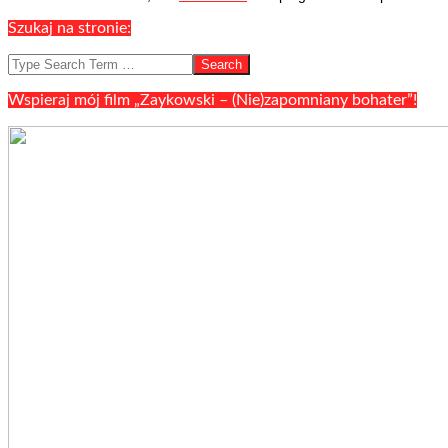
22
Szukaj na stronie:
Search
Wspieraj mój film „Zaykowski – (Nie)zapomniany bohater”!