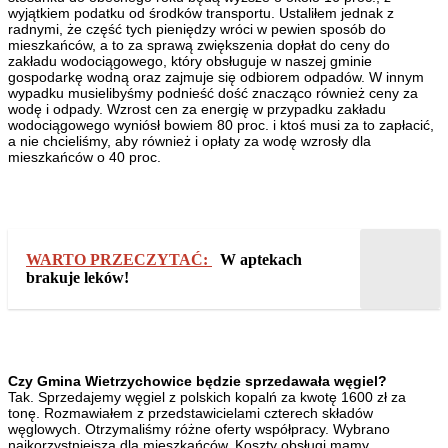
wyjątkiem podatku od środków transportu. Ustaliłem jednak z
radnymi, że część tych pieniędzy wróci w pewien sposób do
mieszkańców, a to za sprawą zwiększenia dopłat do ceny do
zakładu wodociągowego, który obsługuje w naszej gminie
gospodarkę wodną oraz zajmuje się odbiorem odpadów. W innym
wypadku musielibyśmy podnieść dość znacząco również ceny za
wodę i odpady. Wzrost cen za energię w przypadku zakładu
wodociągowego wyniósł bowiem 80 proc. i ktoś musi za to zapłacić,
a nie chcieliśmy, aby również i opłaty za wodę wzrosły dla
mieszkańców o 40 proc.
WARTO PRZECZYTAĆ:
W aptekach
brakuje leków!
Czy Gmina Wietrzychowice będzie sprzedawała węgiel?
Tak. Sprzedajemy węgiel z polskich kopalń za kwotę 1600 zł za
tonę. Rozmawiałem z przedstawicielami czterech składów
węglowych. Otrzymaliśmy różne oferty współpracy. Wybrano
najkorzystniejszą dla mieszkańców. Koszty obsługi mamy