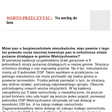
WARTO PRZECZYTAĆ:
Na nocleg do
lasu
Mówi pan o bezpieczeństwie mieszkańców, więc pewnie z tego
też powodu coraz mocniej inwestuje pan w ochotnicze straże
pożarne działające w gminie Wietrzychowice?
W pierwszej kadencji uzupełnialiśmy braki garażowe w 8
jednostkach straży pożarnej działających w naszej gminie. Strażacy-
ochotnicy działają u nas naprawdę prężnie. Na 4 tys. mieszkańców
mamy aż 8 jednostek OSP. Takim wynikiem w przeliczeniu na
jednego mieszkańca nie może pochwalić się żadna gmina w
powiecie tarnowskim. Trzeba jednak pamiętać o tym, że strażacy,
aby dobrze działać, potrzebują odpowiedniego sprzętu. Obecnie
potrzebujemy nowych wozów strażackich. W tej kadencji
zakupiliśmy już 3 takie samochody, a niewykluczone, że jeszcze
przed końcem roku uda kupić się jeszcze jeden pojazd, ponieważ
jednostka OSP Wietrzychowice otrzymała od nas dotację w
wysokości 100 tys. zł na zakup małego samochodu.
Zagwarantowaliśmy także dotację do zakupu małego samochodu