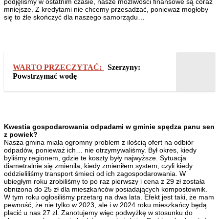
podjęliśmy w ostatnim czasie, nasze możliwości finansowe są coraz
mniejsze. Z kredytami nie chcemy przesadzać, ponieważ mogłoby
się to źle skończyć dla naszego samorządu…
WARTO PRZECZYTAĆ:
Szerzyny:
Powstrzymać wodę
Kwestia gospodarowania odpadami w gminie spędza panu sen
z powiek?
Nasza gmina miała ogromny problem z ilością ofert na odbiór
odpadów, ponieważ ich… nie otrzymywaliśmy. Był okres, kiedy
byliśmy regionem, gdzie te koszty były najwyższe. Sytuacja
diametralnie się zmieniła, kiedy zmieniłem system, czyli kiedy
oddzieliliśmy transport śmieci od ich zagospodarowania. W
ubiegłym roku zrobiliśmy to po raz pierwszy i cena z 29 zł została
obniżona do 25 zł dla mieszkańców posiadających kompostownik.
W tym roku ogłosiliśmy przetarg na dwa lata. Efekt jest taki, że mam
pewność, że nie tylko w 2023, ale i w 2024 roku mieszkańcy będą
płacić u nas 27 zł. Zanotujemy więc podwyżkę w stosunku do