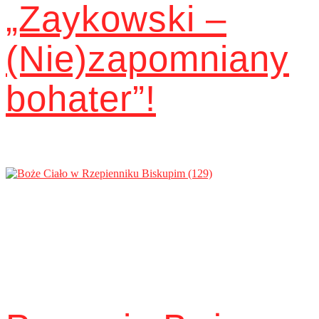
„Zaykowski –
(Nie)zapomniany
bohater”!