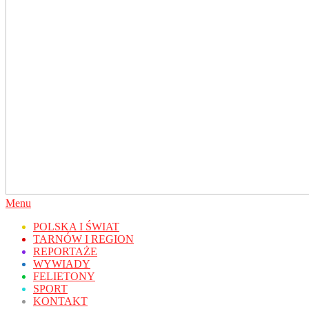
Secondary
Menu
Navigation
POLSKA I ŚWIAT
Menu
TARNÓW I REGION
REPORTAŻE
WYWIADY
FELIETONY
SPORT
KONTAKT