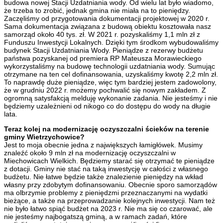
budowa nowej Stacji Uzdatniania wody. Od wielu lat było wiadomo,
że trzeba to zrobić, jednak gmina nie miała na to pieniędzy.
Zaczęliśmy od przygotowania dokumentacji projektowej w 2020 r.
Sama dokumentacja związana z budową obiektu kosztowała nasz
samorząd około 40 tys. zł. W 2021 r. pozyskaliśmy 1,1 mln zł z
Funduszu Inwestycji Lokalnych. Dzięki tym środkom wybudowaliśmy
budynek Stacji Uzdatniania Wody. Pieniądze z rezerwy budżetu
państwa pozyskanej od premiera RP Mateusza Morawieckiego
wykorzystaliśmy na budowę technologii uzdatniania wody. Sumując
otrzymane na ten cel dofinansowania, uzyskaliśmy kwotę 2,2 mln zł.
To naprawdę duże pieniądze, więc tym bardziej jestem zadowolony,
że w grudniu 2022 r. możemy pochwalić się nowym zakładem. Z
ogromną satysfakcją melduję wykonanie zadania. Nie jesteśmy i nie
będziemy uzależnieni od nikogo co do dostępu do wody na długie
lata.
Teraz kolej na modernizację oczyszczalni ścieków na terenie
gminy Wietrzychowice?
Jest to moja obecnie jedna z największych łamigłówek. Musimy
znaleźć około 9 mln zł na modernizację oczyszczalni w
Miechowicach Wielkich. Będziemy starać się otrzymać te pieniądze
z dotacji. Gminy nie stać na taką inwestycję w całości z własnego
budżetu. Nie łatwe będzie także znalezienie pieniędzy na wkład
własny przy zdobytym dofinansowaniu. Obecnie sporo samorządów
ma olbrzymie problemy z pieniędzmi przeznaczanymi na wydatki
bieżące, a także na przeprowadzanie kolejnych inwestycji. Nam też
nie było łatwo spiąć budżet na 2023 r. Nie ma się co czarować, ale
nie jesteśmy najbogatszą gminą, a w ramach zadań, które