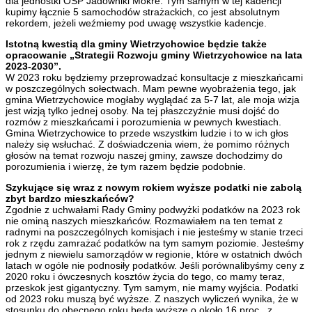
dla jednostki OSP Jadowniki Mokre. Tym samym w tej kadencji
kupimy łącznie 5 samochodów strażackich, co jest absolutnym
rekordem, jeżeli weźmiemy pod uwagę wszystkie kadencje.
Istotną kwestią dla gminy Wietrzychowice będzie także
opracowanie „Strategii Rozwoju gminy Wietrzychowice na lata
2023-2030”.
W 2023 roku będziemy przeprowadzać konsultacje z mieszkańcami
w poszczególnych sołectwach. Mam pewne wyobrażenia tego, jak
gmina Wietrzychowice mogłaby wyglądać za 5-7 lat, ale moja wizja
jest wizją tylko jednej osoby. Na tej płaszczyźnie musi dojść do
rozmów z mieszkańcami i porozumienia w pewnych kwestiach.
Gmina Wietrzychowice to przede wszystkim ludzie i to w ich głos
należy się wsłuchać. Z doświadczenia wiem, że pomimo różnych
głosów na temat rozwoju naszej gminy, zawsze dochodzimy do
porozumienia i wierzę, że tym razem będzie podobnie.
Szykujące się wraz z nowym rokiem wyższe podatki nie zabolą
zbyt bardzo mieszkańców?
Zgodnie z uchwałami Rady Gminy podwyżki podatków na 2023 rok
nie ominą naszych mieszkańców. Rozmawiałem na ten temat z
radnymi na poszczególnych komisjach i nie jesteśmy w stanie trzeci
rok z rzędu zamrażać podatków na tym samym poziomie. Jesteśmy
jednym z niewielu samorządów w regionie, które w ostatnich dwóch
latach w ogóle nie podnosiły podatków. Jeśli porównalibyśmy ceny z
2020 roku i ówczesnych kosztów życia do tego, co mamy teraz,
przeskok jest gigantyczny. Tym samym, nie mamy wyjścia. Podatki
od 2023 roku muszą być wyższe. Z naszych wyliczeń wynika, że w
stosunku do obecnego roku będą wyższe o około 16 proc., z