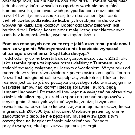
obecnego roku, ale nie będzie ona zbyt duża. Problem będą mieć
jednak osoby, które w swoich gospodarstwach nie będą mieć
kompostownika, ponieważ w ich przypadku cena może sięgać
nawet 41 zł. Być może spotka się to z oburzeniem tych osób.
Jednak trzeba podkreślić, że liczba tych osób jest mała, co źle
wpływa na kalkulację kosztów. Odbiór odpadów zielonych jest
bardzo drogi. Dzieląc koszty przez małą liczbę zadeklarowanych
osób bez kompostownika, wychodzi spora kwota.
Pomimo rosnących cen za energię jakiś czas temu postanowił
pan, że w gminie Wietrzychowice nie będziecie wyłączać
ulicznego oświetlenia. Skąd taka decyzja?
Podchodzimy do tej kwestii bardzo gospodarczo. Już w 2020 roku
jako szeroka grupa zakupowa rozmawialiśmy z Tauronem, aby
zmienić sytuację związaną z ulicznym oświetleniem. W tym roku od
marca do września rozmawiałem z przedstawicielami spółki Tauron
Nowe Technologie odnośnie współpracy wieloletniej. Efektem tych
rozmów jest to, że już od początku przyszłego roku w naszej gminie
wszystkie lampy, nad którymi pieczę sprawuje Tauron, będą
lampami ledowymi. Postanowiliśmy więc nie wyłączać na okres zimy
oświetlenia ulicznego, jak robi to spora grupa samorządowców z
innych gmin. Z naszych wyliczeń wynika, że dzięki wymianie
oświetlenia na oświetlenie ledowe zagwarantuje nam oszczędności
w granicach 200-300 tys. zł rocznie. Osobiście jestem ogromnie
zadowolony z tego, że nie będziemy musieli w związku z tym
oszczędzać na bezpieczeństwie mieszkańców. Ponadto
przysłużymy się ekologii, zużywając mniej energii.