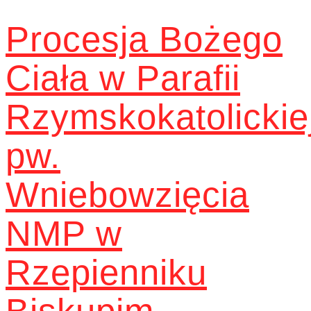
Procesja Bożego
Ciała w Parafii
Rzymskokatolickie
pw.
Wniebowzięcia
NMP w
Rzepienniku